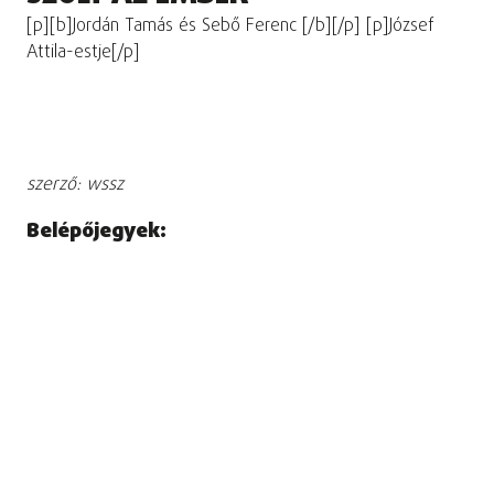
[p][b]Jordán Tamás és Sebő Ferenc [/b][/p] [p]József
Attila-estje[/p]
szerző: wssz
Belépőjegyek: