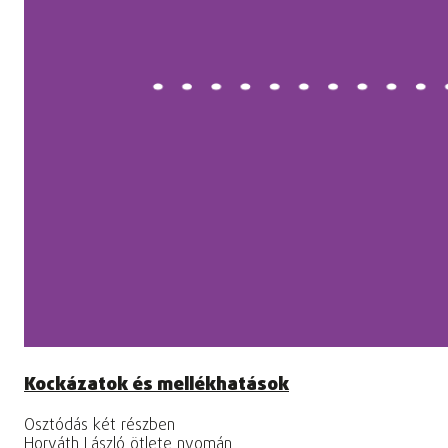
Kockázatok és mellékhatások
Osztódás két részben
Horváth László ötlete nyomán