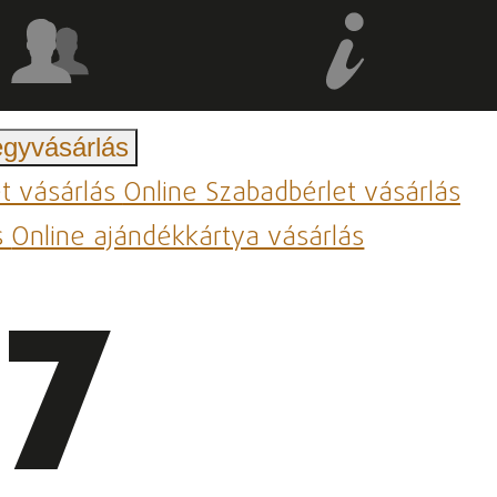
egyvásárlás
et vásárlás
Online Szabadbérlet vásárlás
s
Online ajándékkártya vásárlás
27