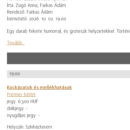
Írta: Zsigó Anna, Farkas Ádám
Rendező: Farkas Ádám
bemutató: 2026. 10. 02. 19:00
Egy darab fekete humorral, és groteszk helyzetekkel. Történe
Tovább...
19:00
Kockázatok és mellékhatások
Premier bérlet
jegy: 6.300 HUF
diákjegy: -
nyugdíjas jegy: -
Helyszín: Színházterem