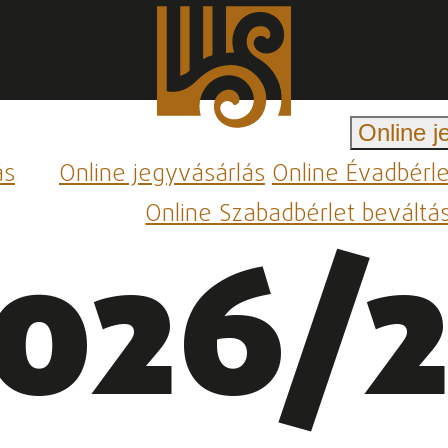
Online j
ás
Online jegyvásárlás
Online Évadbérl
Online Szabadbérlet beváltá
026/