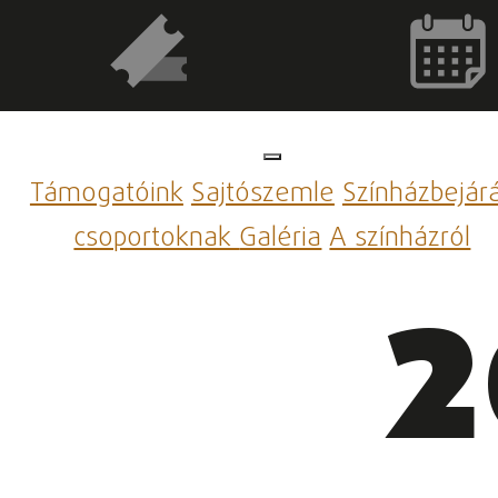
Támogatóink
Sajtószemle
Színházbejár
csoportoknak
Galéria
A színházról
2