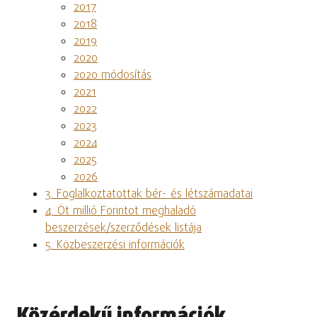
2017
2018
2019
2020
2020 módosítás
2021
2022
2023
2024
2025
2026
3. Foglalkoztatottak bér- és létszámadatai
4. Öt millió Forintot meghaladó
beszerzések/szerződések listája
5. Közbeszerzési információk
Közérdekű információk