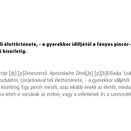
eli élettörténete, - a gyerekkor idilljétől a fényes pinc
 kísérletig.
 estje [/p] [p]Zeneszerző: Apostolache Zénó[/p] [p][b]Előadja: 
rdulatos, (ön)iróniával teli élettörténete, - a gyerekkor idilljét
kísérletig. Egy pincér meséli, azaz inkább énekli az életét, mind
 ura lehet-e sorsának az ember, vagy a véletlenek és a szenvedélyek