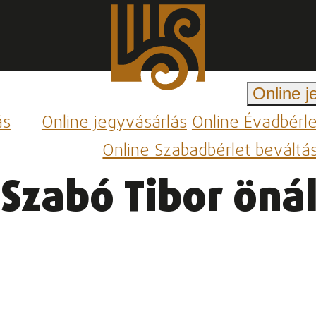
Online j
ás
Online jegyvásárlás
Online Évadbérl
Online Szabadbérlet beváltá
 Szabó Tibor önál