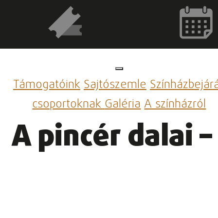
Támogatóink
Sajtószemle
Színházbejár
csoportoknak
Galéria
A színházról
A pincér dalai –