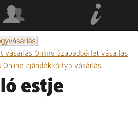
egyvásárlás
et vásárlás
Online Szabadbérlet vásárlás
s
Online ajándékkártya vásárlás
ló estje