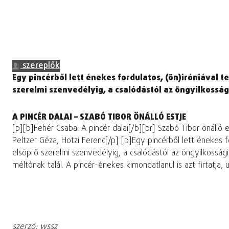
szereplők
Egy pincérből lett énekes fordulatos, (ön)iróniával t
szerelmi szenvedélyig, a csalódástól az öngyilkossági
A PINCÉR DALAI – SZABÓ TIBOR ÖNÁLLÓ ESTJE
[p][b]Fehér Csaba: A pincér dalai[/b][br] Szabó Tibor önálló
Peltzer Géza, Hotzi Ferenc[/p] [p]Egy pincérből lett énekes fo
elsöprő szerelmi szenvedélyig, a csalódástól az öngyilkossági 
méltónak talál. A pincér-énekes kimondatlanul is azt firtatja,
szerző: wssz