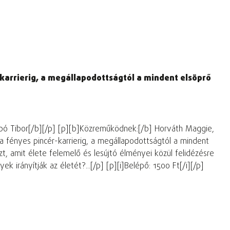
ér-karrierig, a megállapodottságtól a mindent elsöprő
Szabó Tibor[/b][/p] [p][b]Közreműködnek:[/b] Horváth Maggie,
ől a fényes pincér-karrierig, a megállapodottságtól a mindent
azt, amit élete felemelő és lesújtó élményei közül felidézésre
 irányítják az életét?...[/p] [p][i]Belépő: 1500 Ft[/i][/p]