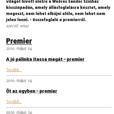
világot hívott életre a Weöres Sándor Színház
kisszínpadán, amely állásfoglalásra késztet, amely
megoszt, nem lehet elbújni előle, nem lehet nem
jelen lenni. - összefoglaló a premierről.
szerző: wssz
Premier
2010. május 14.
A jó pálinka itassa magát – premier
Tovább...
2010. május 14.
Öt az egyben – premier
Tovább...
2010. május 14.