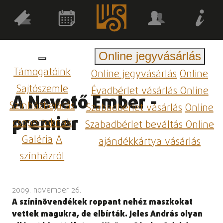
Online jegyvásárlás
Támogatóink
Online jegyvásárlás
Online
Sajtószemle
Évadbérlet vásárlás
Online
A Nevető Ember -
Színházbejárás
Szabadbérlet vásárlás
Online
premier
csoportoknak
Szabadbérlet beváltás
Online
Galéria
A
ajándékkártya vásárlás
színházról
2009. november 26.
A színinövendékek roppant nehéz maszkokat
vettek magukra, de elbírták. Jeles András olyan