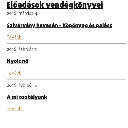
Előadások vendégkönyvei
2016. március 4.
Szivárvány havasán - Köpönyeg és palást
Tovább...
2016. február 7.
Nyolc nő
Tovább...
2016. február 7.
A mi osztályunk
Tovább...