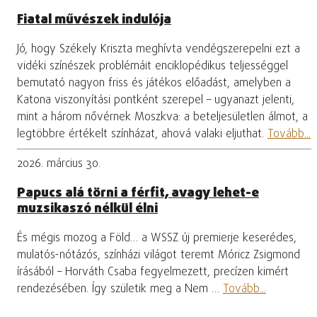
Fiatal művészek indulója
Jó, hogy Székely Kriszta meghívta vendégszerepelni ezt a
vidéki színészek problémáit enciklopédikus teljességgel
bemutató nagyon friss és játékos előadást, amelyben a
Katona viszonyítási pontként szerepel – ugyanazt jelenti,
mint a három nővérnek Moszkva: a beteljesületlen álmot, a
legtöbbre értékelt színházat, ahová valaki eljuthat.
Tovább...
2026. március 30.
Papucs alá törni a férfit, avagy lehet-e
muzsikaszó nélkül élni
És mégis mozog a Föld… a WSSZ új premierje keserédes,
mulatós-nótázós, színházi világot teremt Móricz Zsigmond
írásából – Horváth Csaba fegyelmezett, precízen kimért
rendezésében. Így születik meg a Nem …
Tovább...