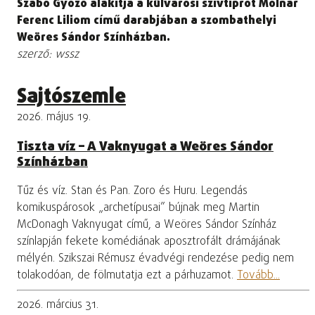
Szabó Győző alakítja a külvárosi szívtiprót Molnár
Ferenc Liliom című darabjában a szombathelyi
Weöres Sándor Színházban.
szerző: wssz
Sajtószemle
2026. május 19.
Tiszta víz – A Vaknyugat a Weöres Sándor
Színházban
Tűz és víz. Stan és Pan. Zoro és Huru. Legendás
komikuspárosok „archetípusai” bújnak meg Martin
McDonagh Vaknyugat című, a Weöres Sándor Színház
színlapján fekete komédiának aposztrofált drámájának
mélyén. Szikszai Rémusz évadvégi rendezése pedig nem
tolakodóan, de fölmutatja ezt a párhuzamot.
Tovább...
2026. március 31.