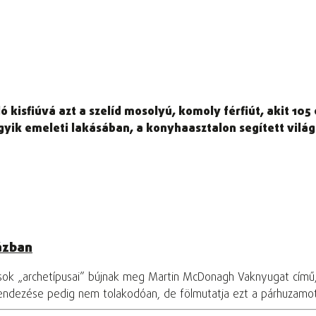
isfiúvá azt a szelíd mosolyú, komoly férfiút, akit 105 é
gyik emeleti lakásában, a konyhaasztalon segített vilá
ázban
osok „archetípusai” bújnak meg Martin McDonagh Vaknyugat című
rendezése pedig nem tolakodóan, de fölmutatja ezt a párhuzamo