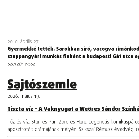
2010. április 27.
Gyermekké tették. Sarokban síró, vacogva rimánkodó k
szappangyári munkás fiaként a budapesti Gát utca e
szerző: wssz
Sajtószemle
2026. május 19.
Tiszta víz – A Vaknyugat a Weöres Sándor Szính
Tűz és víz. Stan és Pan. Zoro és Huru. Legendás komikuspár
aposztrofált drámájának mélyén. Szikszai Rémusz évadvégi 