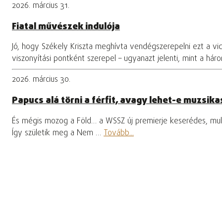
2026. március 31.
Fiatal művészek indulója
Jó, hogy Székely Kriszta meghívta vendégszerepelni ezt a vi
viszonyítási pontként szerepel – ugyanazt jelenti, mint a hár
2026. március 30.
Papucs alá törni a férfit, avagy lehet-e muzsikas
És mégis mozog a Föld… a WSSZ új premierje keserédes, mula
Így születik meg a Nem …
Tovább...