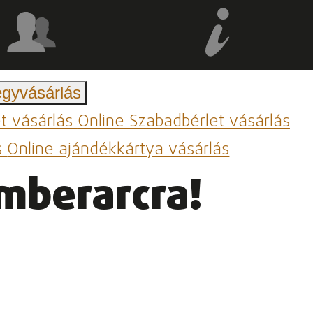
egyvásárlás
et vásárlás
Online Szabadbérlet vásárlás
s
Online ajándékkártya vásárlás
mberarcra!