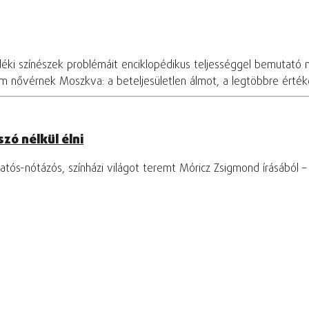
déki színészek problémáit enciklopédikus teljességgel bemutató 
om nővérnek Moszkva: a beteljesületlen álmot, a legtöbbre értékel
zó nélkül élni
tós-nótázós, színházi világot teremt Móricz Zsigmond írásából 