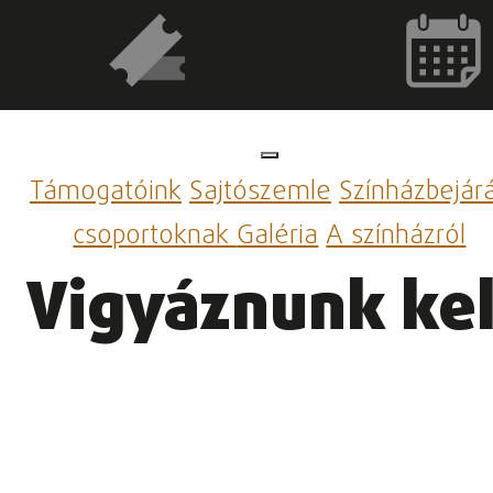
Támogatóink
Sajtószemle
Színházbejár
csoportoknak
Galéria
A színházról
Vigyáznunk kel