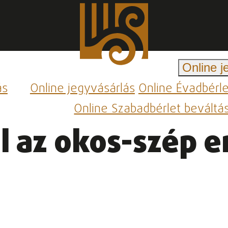
Online j
ás
Online jegyvásárlás
Online Évadbérl
Online Szabadbérlet beváltá
l az okos-szép e