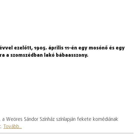
vvel ezelőtt, 1905. április 11-én egy mosónő és egy
gra a szomszédban lakó bábaasszony.
, a Weöres Sándor Színház színlapján fekete komédiának
t.
Tovább...