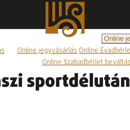
Online j
ás
Online jegyvásárlás
Online Évadbérl
Online Szabadbérlet beváltá
szi sportdélutá