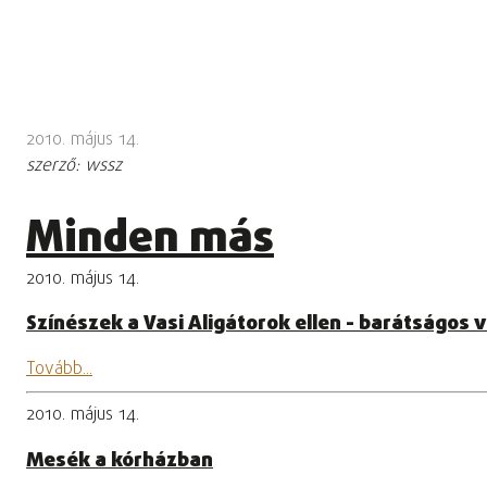
2010. május 14.
szerző: wssz
Minden más
2010. május 14.
Színészek a Vasi Aligátorok ellen - barátságos 
Tovább...
2010. május 14.
Mesék a kórházban