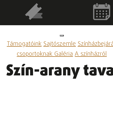
Támogatóink
Sajtószemle
Színházbejár
csoportoknak
Galéria
A színházról
Szín-arany tava