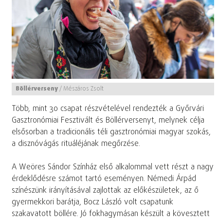
Böllérverseny
/
Mészáros Zsolt
Több, mint 30 csapat részvételével rendezték a Győrvári
Gasztronómiai Fesztivált és Böllérversenyt, melynek célja
elsősorban a tradicionális téli gasztronómiai magyar szokás,
a disznóvágás rituáléjának megőrzése.
A Weöres Sándor Színház első alkalommal vett részt a nagy
érdeklődésre számot tartó eseményen. Némedi Árpád
színészünk irányításával zajlottak az előkészületek, az ő
gyermekkori barátja, Bocz László volt csapatunk
szakavatott böllére. Jó fokhagymásan készült a kövesztett