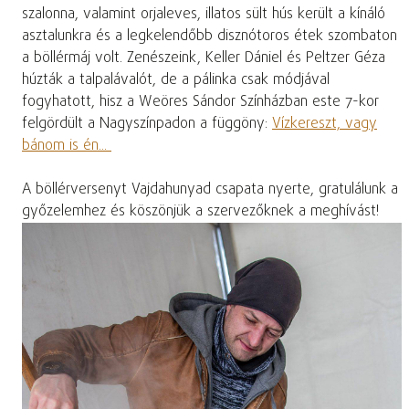
szalonna, valamint orjaleves, illatos sült hús került a kínáló
asztalunkra és a legkelendőbb disznótoros étek szombaton
a böllérmáj volt. Zenészeink, Keller Dániel és Peltzer Géza
húzták a talpalávalót, de a pálinka csak módjával
fogyhatott, hisz a Weöres Sándor Színházban este 7-kor
felgördült a Nagyszínpadon a függöny:
Vízkereszt, vagy
bánom is én...
A böllérversenyt Vajdahunyad csapata nyerte, gratulálunk a
győzelemhez és köszönjük a szervezőknek a meghívást!