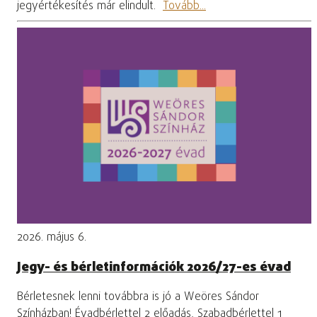
jegyértékesítés már elindult.
Tovább...
2026. május 6.
Jegy- és bérletinformációk 2026/27-es évad
Bérletesnek lenni továbbra is jó a Weöres Sándor
Színházban! Évadbérlettel 2 előadás, Szabadbérlettel 1