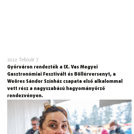
2022. február 7.
Győrváron rendezték a IX. Vas Megyei
Gasztronómiai Fesztivált és Böllérversenyt, a
Weöres Sándor Színház csapata első alkalommal
vett rész a nagyszabású hagyományőrző
rendezvényen.