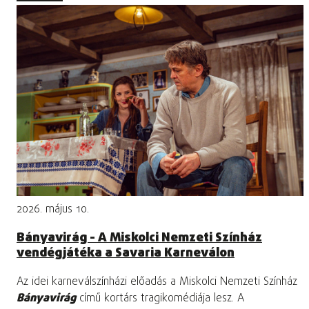
2026. május 10.
Bányavirág - A Miskolci Nemzeti Színház
vendégjátéka a Savaria Karneválon
Az idei karneválszínházi előadás a Miskolci Nemzeti Színház
Bányavirág
című kortárs tragikomédiája lesz. A