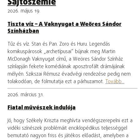
Sajtószemle
2026. május 19.
Tiszta víz – A Vaknyugat a Weöres Sándor
Színházban
Tűz és víz. Stan és Pan. Zoro és Huru. Legendás
komikuspárosok „archetípusai” bújnak meg Martin
McDonagh Vaknyugat című, a Weöres Sándor Színház
színlapján fekete komédiának aposztrofált drámájának
mélyén. Szikszai Rémusz évadvégi rendezése pedig nem
tolakodóan, de fölmutatja ezt a párhuzamot.
Tovább...
2026. március 31.
Fiatal művészek indulója
Jó, hogy Székely Kriszta meghívta vendégszerepelni ezt a
vidéki színészek problémáit enciklopédikus teljességgel
bemutató nagyon friss és játékos előadást, amelyben a