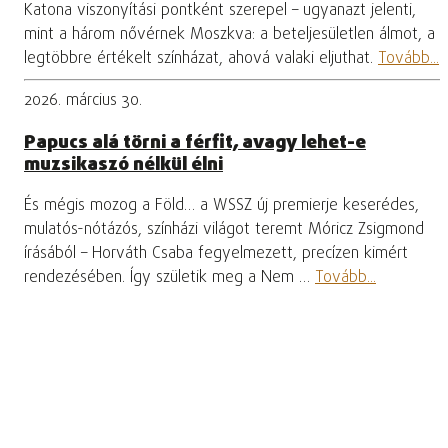
Katona viszonyítási pontként szerepel – ugyanazt jelenti,
mint a három nővérnek Moszkva: a beteljesületlen álmot, a
legtöbbre értékelt színházat, ahová valaki eljuthat.
Tovább...
2026. március 30.
Papucs alá törni a férfit, avagy lehet-e
muzsikaszó nélkül élni
És mégis mozog a Föld… a WSSZ új premierje keserédes,
mulatós-nótázós, színházi világot teremt Móricz Zsigmond
írásából – Horváth Csaba fegyelmezett, precízen kimért
rendezésében. Így születik meg a Nem …
Tovább...