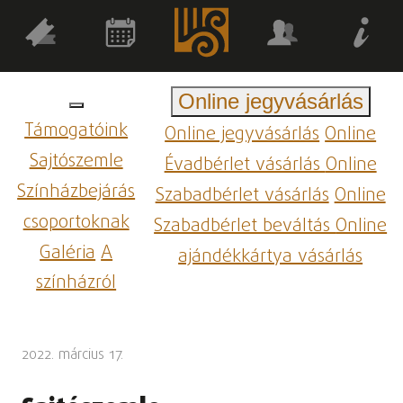
Online jegyvásárlás
Támogatóink
Online jegyvásárlás
Online
Sajtószemle
Évadbérlet vásárlás
Online
Színházbejárás
Szabadbérlet vásárlás
Online
csoportoknak
Szabadbérlet beváltás
Online
Galéria
A
ajándékkártya vásárlás
színházról
2022. március 17.