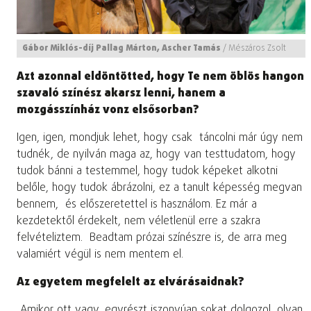
Gábor Miklós-díj Pallag Márton, Ascher Tamás
/
Mészáros Zsolt
Azt azonnal eldöntötted, hogy Te nem öblös hangon
szavaló színész akarsz lenni, hanem a
mozgásszínház vonz elsősorban?
Igen, igen, mondjuk lehet, hogy csak táncolni már úgy nem
tudnék, de nyilván maga az, hogy van testtudatom, hogy
tudok bánni a testemmel, hogy tudok képeket alkotni
belőle, hogy tudok ábrázolni, ez a tanult képesség megvan
bennem, és előszeretettel is használom. Ez már a
kezdetektől érdekelt, nem véletlenül erre a szakra
felvételiztem. Beadtam prózai színészre is, de arra meg
valamiért végül is nem mentem el.
Az egyetem megfelelt az elvárásaidnak?
Amikor ott vagy, egyrészt iszonyúan sokat dolgozol, olyan,