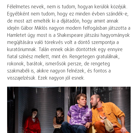
Félelmetes nevek, nem is tudom, hogyan kerülök közéjük.
Egyébként nem tudom, hogy ez minden évben szándék-e,
de most azt emelték ki a díjátadón, hogy amint annak
idején Gábor Miklós nagyon modern felfogásban játszotta a
Hamletet úgy most is a Shakespeare játszási hagyományok
megújítására való törekvés volt a döntő szempontja a
kuratóriumnak. Talán ennek okán döntöttek egy ennyire
fiatal színész mellett, mint én. Rengetegen gratulálnak,
rokonok, barátok, ismerősök persze, de rengeteg
szakmabéli is, akikre nagyon felnézek, és fontos a
visszajelzésük. Ezek nagyon jól esnek.