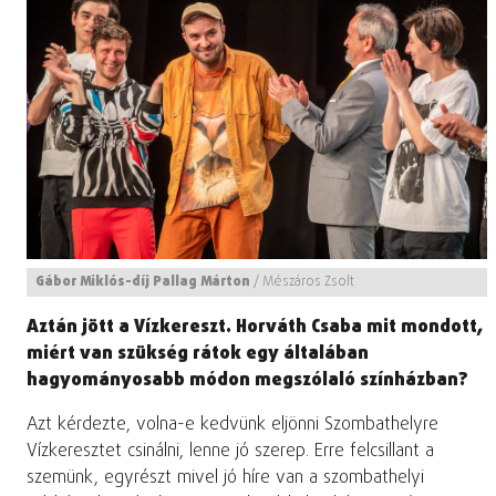
Gábor Miklós-díj Pallag Márton
/
Mészáros Zsolt
Aztán jött a Vízkereszt. Horváth Csaba mit mondott,
miért van szükség rátok egy általában
hagyományosabb módon megszólaló színházban?
Azt kérdezte, volna-e kedvünk eljönni Szombathelyre
Vízkeresztet csinálni, lenne jó szerep. Erre felcsillant a
szemünk, egyrészt mivel jó híre van a szombathelyi