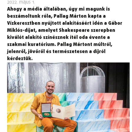
2022. május 1.
Ahogy a média általában, úgy mi magunk is
beszámoltunk róla, Pallag Márton kapta a
Vízkeresztben nyújtott alakításáért idén a Gábor
Miklós-díjat, amelyet Shakespeare szerepben
kiválót alakító színésznek ítél oda évente a
szakmai kuratórium. Pallag Mártont múltról,
jelenről, jövőről és természetesen a díjról
kérdeztük.