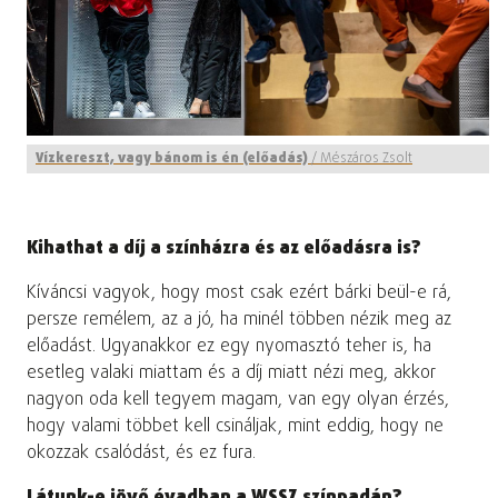
Vízkereszt, vagy bánom is én (előadás)
/
Mészáros Zsolt
Kihathat a díj a színházra és az előadásra is?
Kíváncsi vagyok, hogy most csak ezért bárki beül-e rá,
persze remélem, az a jó, ha minél többen nézik meg az
előadást. Ugyanakkor ez egy nyomasztó teher is, ha
esetleg valaki miattam és a díj miatt nézi meg, akkor
nagyon oda kell tegyem magam, van egy olyan érzés,
hogy valami többet kell csináljak, mint eddig, hogy ne
okozzak csalódást, és ez fura.
Látunk-e jövő évadban a WSSZ színpadán?