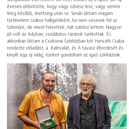
évesen eldöntötte, hogy vagy színész lesz, vagy semmi.
Meg később, érettségi után se. Simán láttam magam
történelem szakos hallgatóként, ha nem vesznek fel az
Színműre, de mivel felvettek, hát színész lettem. Nagyon
jól volt az Adyban, csodálatos tanárok tanítottak. És
akkoriban láttam a Csokonai Színházban két Horváth Csaba
rendezte előadást, a Kalevalát, és A tavasz ébredését és
kinyílt egy új világ, ezeket gondoltam az igazi színháznak.