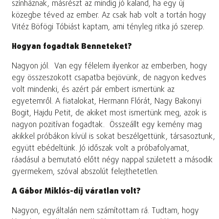
színháznak, másrészt az mindig jó kaland, ha egy új
közegbe téved az ember. Az csak hab volt a tortán hogy
Vitéz Böfögi Tóbiást kaptam, ami tényleg ritka jó szerep.
Hogyan fogadtak Benneteket?
Nagyon jól. Van egy félelem ilyenkor az emberben, hogy
egy összeszokott csapatba bejövünk, de nagyon kedves
volt mindenki, és azért pár embert ismertünk az
egyetemről. A fiatalokat, Hermann Flórát, Nagy Bakonyi
Bogit, Hajdu Petit, de akiket most ismertünk meg, azok is
nagyon pozitívan fogadtak. Összeállt egy kemény mag
akikkel próbákon kívül is sokat beszélgettünk, társasoztunk,
együtt ebédeltünk. Jó időszak volt a próbafolyamat,
ráadásul a bemutató előtt négy nappal született a második
gyermekem, szóval abszolút felejthetetlen.
A Gábor Miklós-díj váratlan volt?
Nagyon, egyáltalán nem számítottam rá. Tudtam, hogy