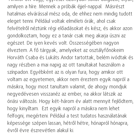
amilyen a híre. Mennek a próbák éjjel-nappal. Másrészt
hatalmas elvárással mész oda, de ehhez nem mindig tudott
eleget tenni. Például voltak elméleti órák, ahol csak
felvételről néztünk régi előadásokat és kész, és akkor azon
gondolkoztam, hogy ez a tanár csak meg akarja úszni az
egészet. De iyen kevés volt. Összességében nagyon
élveztem. A fő tárgyak, amelyeket az osztályfőnökeim
Horváth Csaba és Lukáts Andor tartottak, belém ivódtak és
nagy részben a mai napig az ott tanultakat használom a
színpadon. Egyébként az is olyan fura, hogy amikor ott
voltam az egyetemen, akkor nem éreztem egyik napról a
másikra, hogy most tanultam valamit, de ahogy mondjuk
negyedévesen visszanéz az ember, na akkor látszik az
óriási változás. Hogy két-három év alatt mennyit fejlődtem,
hogy kinyíltam. Ezt egyik napról a másikra nem lehet
felfogni, megérteni. Például a test tudatos használatának
képessége szépen lassan, hétről hétre, hónapról hónapra,
évről évre észrevétlen alakul ki.