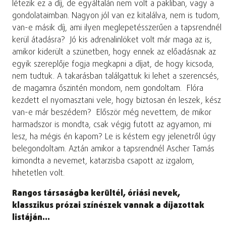
létezik ez a díj, de egyáltalán nem volt a pakliban, vagy a
gondolataimban. Nagyon jól van ez kitalálva, nem is tudom,
van-e másik díj, ami ilyen meglepetésszerűen a tapsrendnél
kerül átadásra? Jó kis adrenalinlöket volt már maga az is,
amikor kiderült a szünetben, hogy ennek az előadásnak az
egyik szereplője fogja megkapni a díjat, de hogy kicsoda,
nem tudtuk. A takarásban találgattuk ki lehet a szerencsés,
de magamra őszintén mondom, nem gondoltam. Flóra
kezdett el nyomasztani vele, hogy biztosan én leszek, kész
van-e már beszédem? Először még nevettem, de mikor
harmadszor is mondta, csak végig futott az agyamon, mi
lesz, ha mégis én kapom? Le is késtem egy jelenetről úgy
belegondoltam. Aztán amikor a tapsrendnél Ascher Tamás
kimondta a nevemet, katarzisba csapott az izgalom,
hihetetlen volt.
Rangos társaságba kerültél, óriási nevek,
klasszikus prózai színészek vannak a díjazottak
listáján…