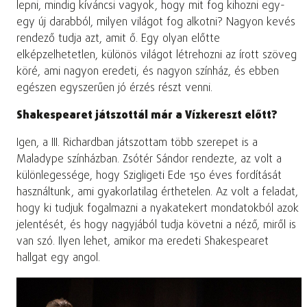
lepni, mindig kíváncsi vagyok, hogy mit fog kihozni egy-
egy új darabból, milyen világot fog alkotni? Nagyon kevés
rendező tudja azt, amit ő. Egy olyan előtte
elképzelhetetlen, különös világot létrehozni az írott szöveg
köré, ami nagyon eredeti, és nagyon színház, és ebben
egészen egyszerűen jó érzés részt venni.
Shakespearet játszottál már a Vízkereszt előtt?
Igen, a III. Richardban játszottam több szerepet is a
Maladype színházban. Zsótér Sándor rendezte, az volt a
különlegessége, hogy Szigligeti Ede 150 éves fordítását
használtunk, ami gyakorlatilag érthetelen. Az volt a feladat,
hogy ki tudjuk fogalmazni a nyakatekert mondatokból azok
jelentését, és hogy nagyjából tudja követni a néző, miről is
van szó. Ilyen lehet, amikor ma eredeti Shakespearet
hallgat egy angol.