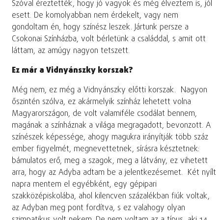
Szóval éreztették, hogy jó vagyok és még élveztem is, jól
esett. De komolyabban nem érdekelt, vagy nem
gondoltam én, hogy színész leszek. Jártunk persze a
Csokonai Színházba, volt bérletünk a családdal, s amit ott
láttam, az amúgy nagyon tetszett.
Ez már a Vidnyánszky korszak?
Még nem, ez még a Vidnyánszky előtti korszak. Nagyon
őszintén szólva, ez akármelyik színház lehetett volna
Magyarországon, de volt valamiféle csodálat bennem,
magának a színháznak a világa megragadott, bevonzott. A
színészek képessége, ahogy magukra irányítják több száz
ember figyelmét, megnevettetnek, sírásra késztetnek:
bámulatos erő, meg a szagok, meg a látvány, ez vihetett
arra, hogy az Adyba adtam be a jelentkezésemet. Két nyílt
napra mentem el egyébként, egy gépipari
szakközépiskolába, ahol kilencven százalékban fiúk voltak,
az Adyban meg pont fordítva, s ez valahogy olyan
szimpatikus volt nekem. De nem voltam az a típus, aki 14