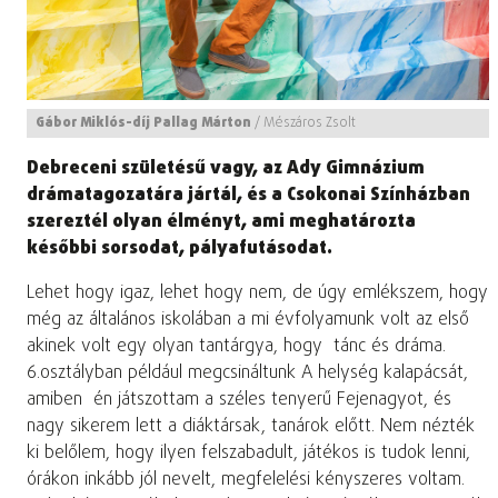
Gábor Miklós-díj Pallag Márton
/
Mészáros Zsolt
Debreceni születésű vagy, az Ady Gimnázium
drámatagozatára jártál, és a Csokonai Színházban
szereztél olyan élményt, ami meghatározta
későbbi sorsodat, pályafutásodat.
Lehet hogy igaz, lehet hogy nem, de úgy emlékszem, hogy
még az általános iskolában a mi évfolyamunk volt az első
akinek volt egy olyan tantárgya, hogy tánc és dráma.
6.osztályban például megcsináltunk A helység kalapácsát,
amiben én játszottam a széles tenyerű Fejenagyot, és
nagy sikerem lett a diáktársak, tanárok előtt. Nem nézték
ki belőlem, hogy ilyen felszabadult, játékos is tudok lenni,
órákon inkább jól nevelt, megfelelési kényszeres voltam.