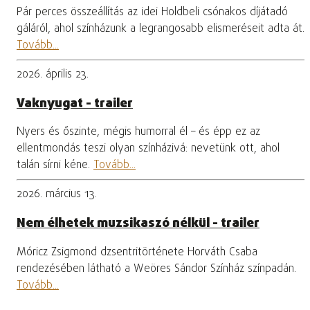
Pár perces összeállítás az idei Holdbeli csónakos díjátadó
gáláról, ahol színházunk a legrangosabb elismeréseit adta át.
Tovább...
2026. április 23.
Vaknyugat - trailer
Nyers és őszinte, mégis humorral él – és épp ez az
ellentmondás teszi olyan színházivá: nevetünk ott, ahol
talán sírni kéne.
Tovább...
2026. március 13.
Nem élhetek muzsikaszó nélkül - trailer
Móricz Zsigmond dzsentritörténete Horváth Csaba
rendezésében látható a Weöres Sándor Színház színpadán.
Tovább...