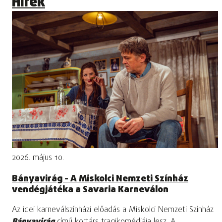
Hírek
2026. május 10.
Bányavirág - A Miskolci Nemzeti Színház
vendégjátéka a Savaria Karneválon
Az idei karneválszínházi előadás a Miskolci Nemzeti Színház