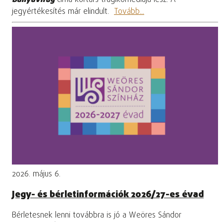
Bányavirág
című kortárs tragikomédiája lesz. A
jegyértékesítés már elindult.
Tovább...
2026. május 6.
Jegy- és bérletinformációk 2026/27-es évad
Bérletesnek lenni továbbra is jó a Weöres Sándor