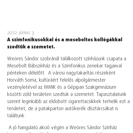
2022. június 3.
A szimfonikusokkal és a meseboltos kollégákkal
szedtük a szemetet.
Weöres Sándor szobránál találkozott színházunk csapata a
Mesebolt Bábszínház és a Szimfonikus zenekar tagjaival
pénteken délelőtt. A városi nagytakarítás részeként
Horváth Soma, kultúráért felelős alpolgármester
vezényletével az MMIK és a Gépipari Szakgimnázium
közötti zöld területen szedtük a szemetet. Tapasztalatunk
szerint leginkább az eldobott cigarettacsikkek terhelik ezt a
területet, de a patakparton autókerék dísztárcsákat is
találtunk.
A jó hangulatú akció végén a Weöres Sándor Színház