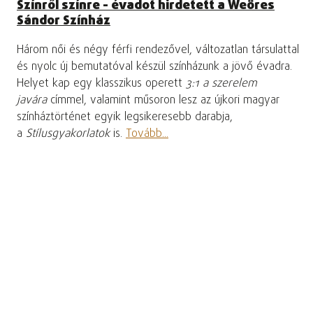
Színről színre - évadot hirdetett a Weöres
Sándor Színház
Három női és négy férfi rendezővel, változatlan társulattal
és nyolc új bemutatóval készül színházunk a jövő évadra.
Helyet kap egy klasszikus operett
3:1 a szerelem
javára
címmel, valamint műsoron lesz az újkori magyar
színháztörténet egyik legsikeresebb darabja,
a
Stílusgyakorlatok
is.
Tovább...