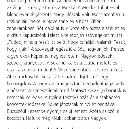
közönség fejéről a hajat. Amatőr zenekarokkal játszott,
aztán jött a nagy áttörés a Mokka. A Mokka Tribute-val
kilenc éven át játszott. Nagy időszak volt! Most azonban új
utakon jár. Énekel a Novelzone és a Köszi Zíben
zenekarokban. Sőt dalokat is ír. Közelebb húzza a széket és
a kihült kapucsínónk felett a telefonján szövegeket mutat.
„Tudod, mindig feszít itt belül, hogy csináljak valamit! Feszít,
hogy írjak.” A szövegek egész jók. Sőt, nagyon jók. Persze
a gyerekek képeit is megnézhetem. Nagyon édesek,
szépek, aranyosak. A sok munka és a család mellett és
után, a zene a minden! A Novelzone blues – rockos a Köszi
Zíben rockosabb. Sokat játszanak és kijött már egy
korongjuk is. A nagy zenemegosztón meghallgathatja bárki
a nótákat. A zenésztársak mind fantasztikusak. Jó barátok is
nemcsak kollégák. A nyár a fesztiválozás és a szabadtéri
koncertek időszaka. Sokat játszanak mindkét bandával.
Búcsúzóul kezembe nyomja az új lemezt. Azóta az szól a
kocsiban. Hallunk még róluk, abban biztos vagyok.