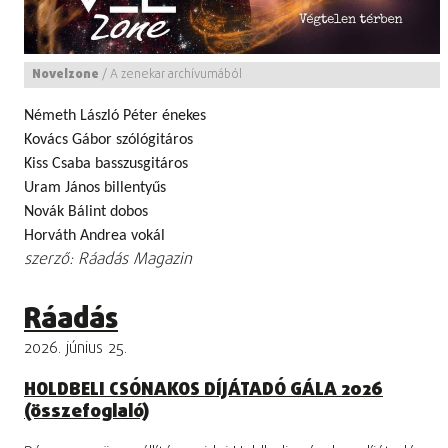
Novelzone
/
A zenekar archívumából
Németh László Péter énekes
Kovács Gábor szólógitáros
Kiss Csaba basszusgitáros
Uram János billentyűs
Novák Bálint dobos
Horváth Andrea vokál
szerző: Ráadás Magazin
Ráadás
2026. június 25.
HOLDBELI CSÓNAKOS DÍJÁTADÓ GÁLA 2026
(összefoglaló)