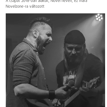
A csapat 2018-ban alakult, Novel néven, ez mára
Novelzone-ra változott