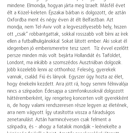
mindene. Elmondja, hogyan járta meg Izraelt. Másfél évet
élt a Közel-keleten. Éjszakai bárban is dolgozott, de aztán
Oxfordba ment és négy éven át élt Belfastban. Azt
mondja, nem Tel-Aviv volt a legveszélyesebb hely, hiszen
ott „csak” robbantgattak, sokkal rosszabb volt bírni az írek
ellen a futballhuligánokkal. Sokat látott ember. Aki sokat él
idegenben jó emberismeretre tesz szert. Tíz évvel ezelőtt
persze minden más volt: bejárta Hollandiát és Taiföldet,
Londont, ma inkább a szomszédos Ausztriában dolgozik.
Jobb közelebb lenni az otthonhoz. Feleség, gyerekek
vannak, család. Fiú és lányok. Egyszer úgy hozta az élet,
hogy énekelni kezdett. Arra jött rá, hogy semmi félnivalója
nincs a színpadon. Édesapja a szimfonikusoknál dolgozott
háttéremberként, így rengeteg koncerten volt gyerekként
is, de hogy valami rendszeresen része legyen az életének,
arra nem vágyott. Így utasította vissza a fáradságos
zenetanulást. Aztán harmincévesen csak felment a
színpadra, és - ahogy a fiatalok mondják – leénekelte a