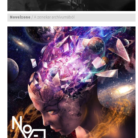
Novelzone
/
A zenekar archívumából