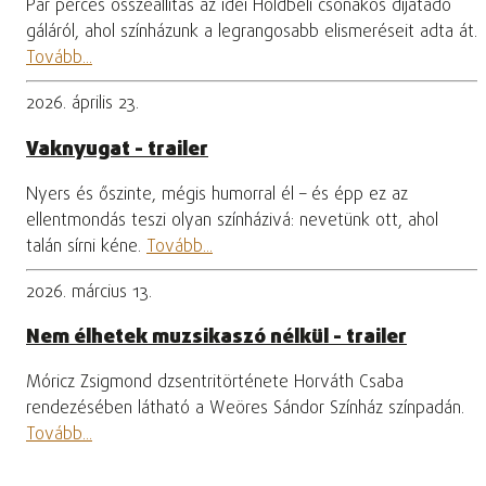
Pár perces összeállítás az idei Holdbeli csónakos díjátadó
gáláról, ahol színházunk a legrangosabb elismeréseit adta át.
Tovább...
2026. április 23.
Vaknyugat - trailer
Nyers és őszinte, mégis humorral él – és épp ez az
ellentmondás teszi olyan színházivá: nevetünk ott, ahol
talán sírni kéne.
Tovább...
2026. március 13.
Nem élhetek muzsikaszó nélkül - trailer
Móricz Zsigmond dzsentritörténete Horváth Csaba
rendezésében látható a Weöres Sándor Színház színpadán.
Tovább...