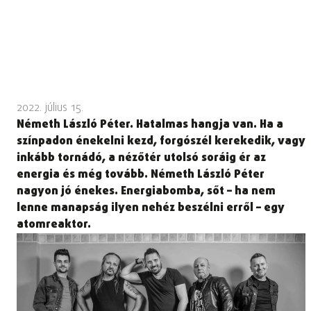
2022. július 15.
Németh László Péter. Hatalmas hangja van. Ha a
színpadon énekelni kezd, forgószél kerekedik, vagy
inkább tornádó, a nézőtér utolsó soráig ér az
energia és még tovább. Németh László Péter
nagyon jó énekes. Energiabomba, sőt – ha nem
lenne manapság ilyen nehéz beszélni erről – egy
atomreaktor.