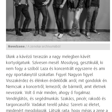
Novelzone
/
A zenekar archívumából
Ülünk a kávézó teraszán a nagy melegben kávét
kortyolgatunk. Szívesen mesél. Mosolyog, gesztikulál, ki
nem fogy a szóból. Laza és koncentrált egyszerre és ami
egy riportalanytól szokatlan. Figyel. Nagyon figyel.
Visszakérdez és élénken érdeklődik arról, mit gondolok én.
Nemcsak a koncertről, lemezről, de bármiről, amit életnek
nevezünk. Volt ő már minden, ahogy ő fogalmaz.
Vendéglátós, és segédmunkás. Szakács, pincér, rakodó és
targoncasofőr. Vadakat terelő juhász. Szereti az életet,
mindenért megdolgozik. Látszik rajta, hogy mégis a zene a