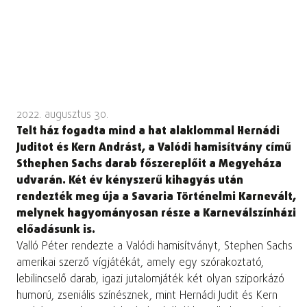
2022. augusztus 30.
Telt ház fogadta mind a hat alaklommal Hernádi
Juditot és Kern Andrást, a Valódi hamisítvány című
Sthephen Sachs darab főszereplőit a Megyeháza
udvarán. Két év kényszerű kihagyás után
rendezték meg úja a Savaria Történelmi Karnevált,
melynek hagyományosan része a Karneválszínházi
előadásunk is.
Valló Péter rendezte a Valódi hamisítványt, Stephen Sachs
amerikai szerző vígjátékát, amely egy szórakoztató,
lebilincselő darab, igazi jutalomjáték két olyan sziporkázó
humorú, zseniális színésznek, mint Hernádi Judit és Kern