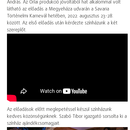
András. Az Orlai produkció jóvoltából hat alkalommal volt
látható az előadás a Megyeháza udvarán a Savaria
Történelmi Karnevál hetében, 2022. augusztus 23-28.
között. Az első előadás után kérdezte színházunk a két
szereplőt.
Az előadások előtt meglepetéssel készül színházunk
kedves közönségünknek. Szabó Tibor igazgató sorsolta ki a
színház ajándékcsomagjait.