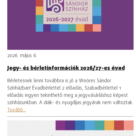
2026. május 6.
Jegy- és bérletinformációk 2026/27-es évad
Bérletesnek lenni továbbra is jó a Weöres Sándor
Színházban! Évadbérlettel 2 előadás, Szabadbérlettel 1
előadás ingyen tekinthető meg a jegyvásárláshoz képest
színházunkban. A diák- és nyugdíjas jegyárak nem változtak.
Tovább...