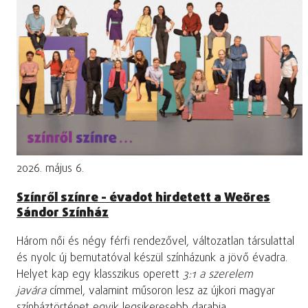
2026. május 6.
Színről színre - évadot hirdetett a Weöres
Sándor Színház
Három női és négy férfi rendezővel, változatlan társulattal
és nyolc új bemutatóval készül színházunk a jövő évadra.
Helyet kap egy klasszikus operett
3:1 a szerelem
javára
címmel, valamint műsoron lesz az újkori magyar
színháztörténet egyik legsikeresebb darabja,