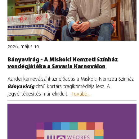
2026. május 10.
Bányavirág - A Miskolci Nemzeti Színház
vendégjátéka a Savaria Karneválon
Az idei karneválszínházi előadás a Miskolci Nemzeti Színház
Bányavirág
című kortárs tragikomédiája lesz. A
jegyértékesítés már elindult.
Tovább...