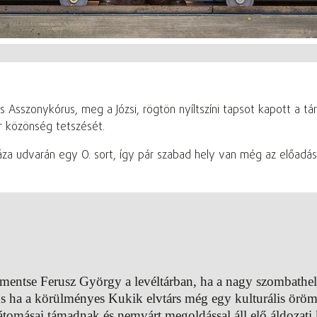
sszonykórus, meg a Józsi, rögtön nyíltszíni tapsot kapott a társ
r közönség tetszését.
za udvarán egy O. sort, így pár szabad hely van még az előadá
 mentse Ferusz György a levéltárban, ha a nagy szombathel
 És ha a körülményes Kukik elvtárs még egy kulturális öröm
látomásai támadnak és nemvárt megoldással áll elő áldozat