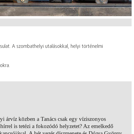
ulat. A szombathelyi utalásokkal, helyi történelmi
sokra.
yi árvíz közben a Tanács csak egy víziszonyos
hírrel is tetézi a fokozódó helyzetet? Az emelkedő
i kancsójával. A hét vezér díszmenete és Dózsa György