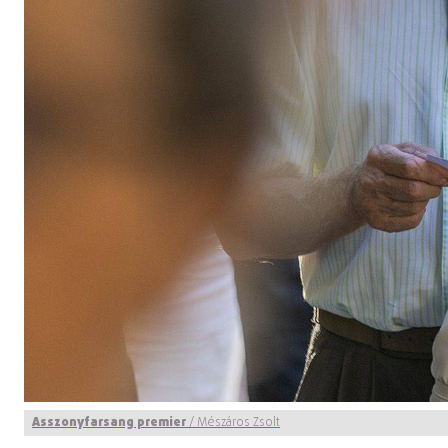
Asszonyfarsang premier
/
Mészáros Zsolt