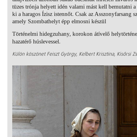
tüzes trónja helyett idén valami mást kell bemutatni
ki a haragos Ízisz istennőt. Csak az Asszonyfarsang s
amely Szombathelyt épp elmosni készül
Történelmi hidegzuhany, korokon átívelő helytörténet
hazatérő húslevessel.
Külön köszönet Feiszt György, Kelbert Krisztina, Kisőrsi Zs