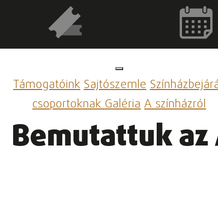
Támogatóink
Sajtószemle
Színházbejár
csoportoknak
Galéria
A színházról
Bemutattuk az