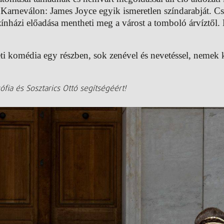
 a Karneválon: James Joyce egyik ismeretlen színdarabját. 
zínházi előadása mentheti meg a várost a tomboló árvíztől.
i komédia egy részben, sok zenével és nevetéssel, nemek k
ófia és Sosztarics Ottó segítségéért!