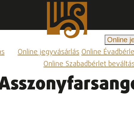
Online j
ás
Online jegyvásárlás
Online Évadbérl
Online Szabadbérlet beváltá
 Asszonyfarsang