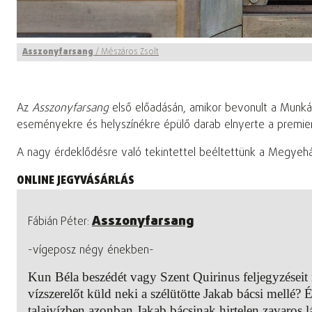
Asszonyfarsang
/
Mészáros Zsolt
Az
Asszonyfarsang
első előadásán, amikor bevonult a Munkás A
eseményekre és helyszínékre épülő darab elnyerte a premie
A nagy érdeklődésre való tekintettel beéltettünk a Megyehá
ONLINE JEGYVÁSÁRLÁS
Asszonyfarsang
Fábián Péter:
-vígeposz négy énekben-
Kun Béla beszédét vagy Szent Quirinus feljegyzéseit
vízszerelőt küld neki a szélütötte Jakab bácsi mellé?
talajvízben azonban Jakab bácsinak hirtelen zavaros 