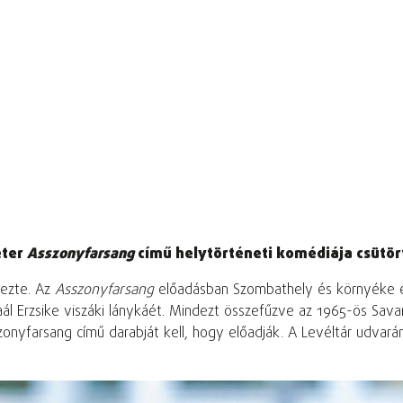
éter
Asszonyfarsang
című helytörténeti komédiája csütö
dezte. Az
Asszonyfarsang
előadásban Szombathely és környéke e
ál Erzsike viszáki lánykáét. Mindezt összefűzve az 1965-ös Sava
yfarsang című darabját kell, hogy előadják. A Levéltár udvarán,