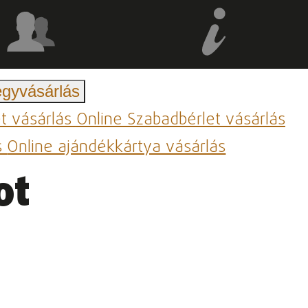
egyvásárlás
et vásárlás
Online Szabadbérlet vásárlás
s
Online ajándékkártya vásárlás
ot