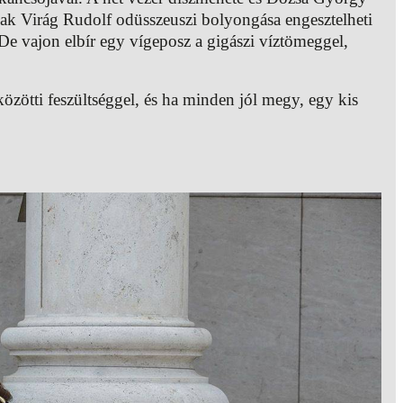
Csak Virág Rudolf odüsszeuszi bolyongása engesztelheti
 De vajon elbír egy vígeposz a gigászi víztömeggel,
özötti feszültséggel, és ha minden jól megy, egy kis