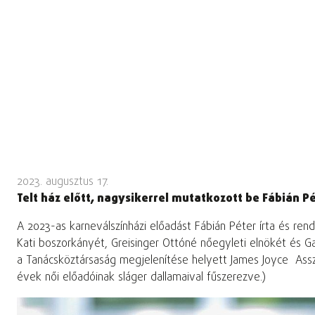
2023. augusztus 17.
Telt ház előtt, nagysikerrel mutatkozott be Fábián P
A 2023-as karneválszínházi előadást Fábián Péter írta és ren
Kati boszorkányét, Greisinger Ottóné nőegyleti elnökét és Ga
a Tanácsköztársaság megjelenítése helyett James Joyce Asszon
évek női előadóinak sláger dallamaival fűszerezve.)