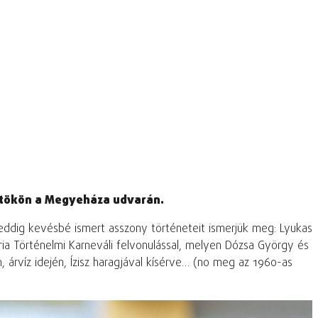
rtökön a Megyeháza udvarán.
ddig kevésbé ismert asszony történeteit ismerjük meg: Lyukas
ria Történelmi Karneváli felvonulással, melyen Dózsa György és
 árvíz idején, Ízisz haragjával kísérve… (no meg az 1960-as