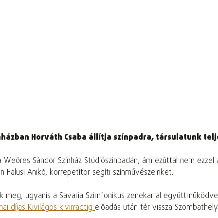
nházban Horváth Csaba állítja színpadra, társulatunk te
 a Weöres Sándor Színház Stúdiószínpadán, ám ezúttal nem ezzel 
 Falusi Anikó, korrepetítor segíti színművészeinket.
k meg, ugyanis a Savaria Szimfonikus zenekarral együttműködve ál
ai díjas
Kivilágos kivirradtig
előadás után tér vissza Szombathelyr