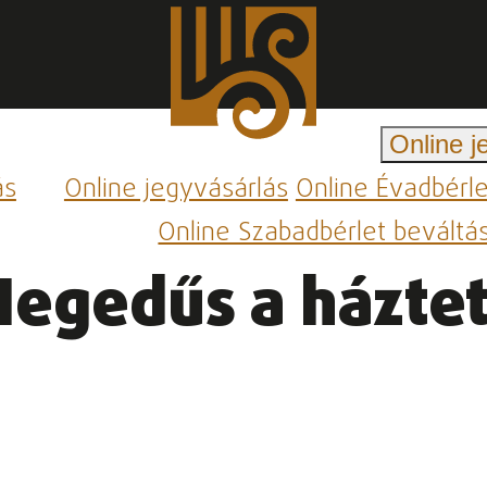
Online j
ás
Online jegyvásárlás
Online Évadbérl
Online Szabadbérlet beváltá
Hegedűs a házte