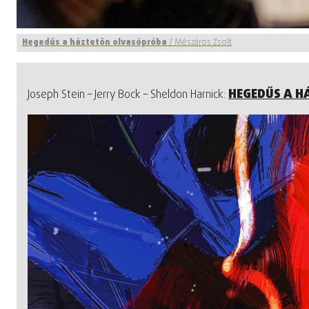
Hegedűs a háztetőn olvasópróba
/
Mészáros Zsolt
HEGEDŰS A H
Joseph Stein – Jerry Bock – Sheldon Harnick: