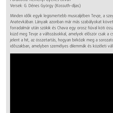
Fordította: Reményi Gyenes István
Versek: G. Dénes György (Kossuth-díjas)
Minden idők egyik legismertebb musicaljében Tevje, a szeg
Anatevkában. Lányaik azonban már más szabályokat követne
forradalmár után szökik és Chava egy orosz fiúval köti ös
küzd meg Tevje a változásokkal, amelyek először csak a cs
jelent a hit, az összetartás, hogyan birkózik meg a soro
időszakban, amelyben személyes dilemmák és közéleti vált