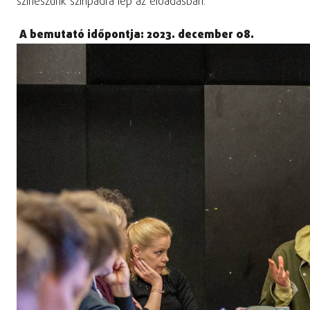
színészünk színpadra lép az előadásban.
A bemutató időpontja: 2023. december 08.