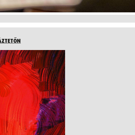
ÁZTETŐN