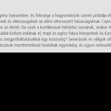
ény tejesember, és felesége a hagyományok szerint próbálja élni
k és ellenszegülnek az előre eltervezett házasságoknak: Cejte
sze az életét. De ezek a konfliktusok háttérbe szorulnak, amikor
aládi körben indulnak el, majd az egész falura kiterjednek és 
zatos megpróbáltatásokkal egy közösség? Generációk és világok ü
ozások menthetetlenül fonódnak egymásba, és egyre nehezebb let