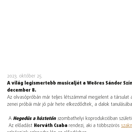
2023. október 25.
A világ legismertebb musicaljét a Weöres Sándor Szí
december 8.
Az olvasópróbán már teljes létszámmal megjelent a társulat
zenei próbái már jó pár hete elkezdődtek, a dalok tanulásában
A
Hegedűs a háztetőn
s
zombathelyi koprodukcióban születi
Az előadást
Horváth Csaba
rendezi, aki a többszörös
szakm