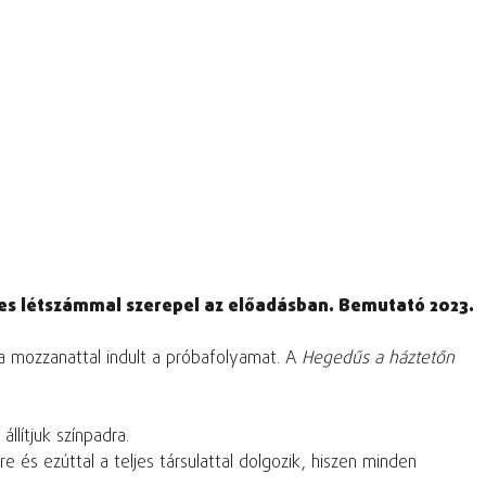
ljes létszámmal szerepel az előadásban. Bemutató 2023.
a mozzanattal indult a próbafolyamat. A
Hegedűs a háztetőn
lítjuk színpadra.
e és ezúttal a teljes társulattal dolgozik, hiszen minden