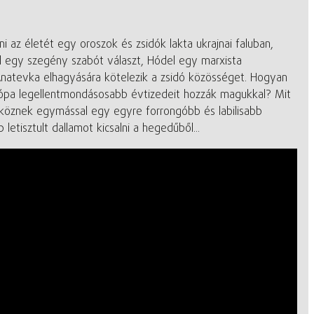
 az életét egy oroszok és zsidók lakta ukrajnai faluban,
l egy szegény szabót választ, Hódel egy marxista
 Anatevka elhagyására kötelezik a zsidó közösséget. Hogyan
Európa legellentmondásosabb évtizedeit hozzák magukkal? Mit
tköznek egymással egy egyre forrongóbb és labilisabb
isztult dallamot kicsalni a hegedűből...