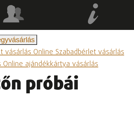
egyvásárlás
et vásárlás
Online Szabadbérlet vásárlás
s
Online ajándékkártya vásárlás
tőn próbái