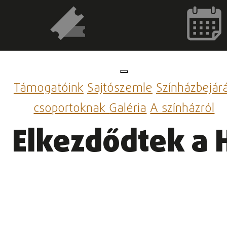
Támogatóink
Sajtószemle
Színházbejár
csoportoknak
Galéria
A színházról
Elkezdődtek a 