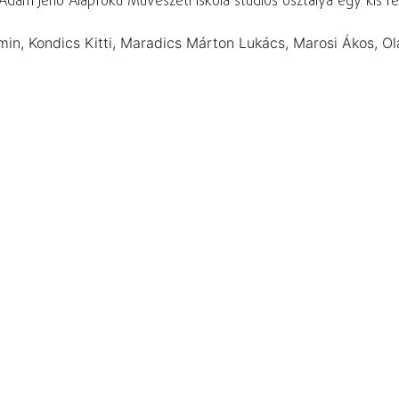
dám Jenő Alapfokú Művészeti Iskola stúdiós osztálya egy kis ref
min, Kondics Kitti, Maradics Márton Lukács, Marosi Ákos, Olá