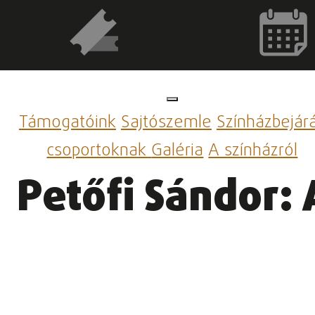
Támogatóink
Sajtószemle
Színházbejár
csoportoknak
Galéria
A színházról
Petőfi Sándor: 