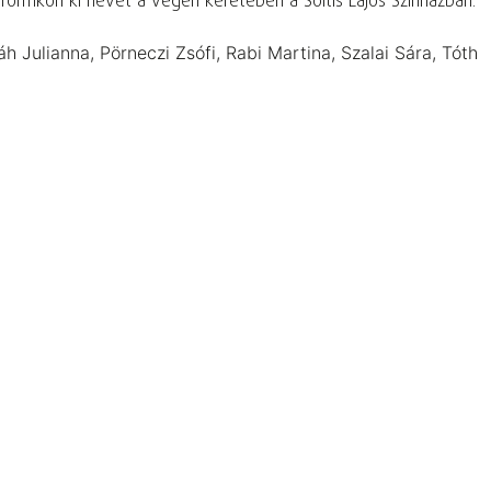
ormkori ki nevet a végén keretében a Soltis Lajos Színházban.
h Julianna, Pörneczi Zsófi, Rabi Martina, Szalai Sára, Tóth