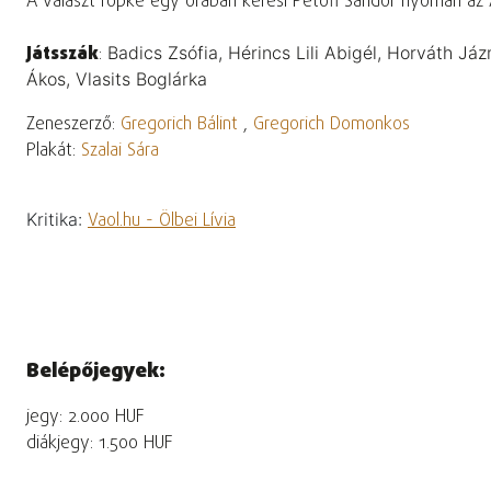
A választ röpke egy órában keresi Petőfi Sándor nyomán az Á
Játsszák
:
Badics Zsófia, Hérincs Lili Abigél, Horváth Jáz
Ákos, Vlasits Boglárka
Zeneszerző:
Gregorich Bálint
,
Gregorich Domonkos
Plakát:
Szalai Sára
Kritika:
Vaol.hu - Ölbei Lívia
Belépőjegyek:
jegy: 2.000 HUF
diákjegy: 1.500 HUF