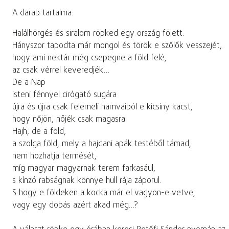
A darab tartalma:
Halálhörgés és siralom röpked egy ország fölett.
Hányszor tapodta már mongol és török e szőlők vesszejét,
hogy ami nektár még csepegne a föld felé,
az csak vérrel keveredjék…
De a Nap
isteni fénnyel cirógató sugára
újra és újra csak felemeli hamvaiból e kicsiny kacst,
hogy nőjön, nőjék csak magasra!
Hajh, de a föld,
a szolga föld, mely a hajdani apák testéből támad,
nem hozhatja termését,
míg magyar magyarnak terem farkasául,
s kínzó rabságnak könnye hull rája záporul.
S hogy e földeken a kocka már el vagyon-e vetve,
vagy egy dobás azért akad még…?