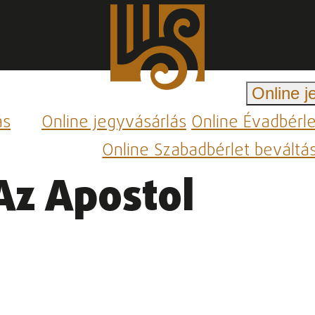
Online j
ás
Online jegyvásárlás
Online Évadbérl
Online Szabadbérlet beváltá
Az Apostol