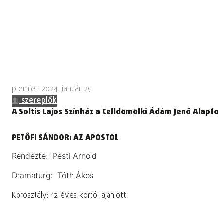
premier: 2024. január 29.
szereplők
A Soltis Lajos Színház a Celldömölki Ádám Jenő Alap
PETŐFI SÁNDOR: AZ APOSTOL
Rendezte:
Pesti Arnold
Dramaturg:
Tóth Ákos
Korosztály: 12 éves kortól ajánlott