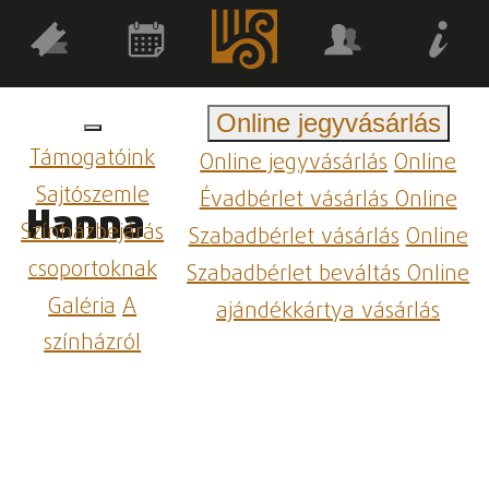
Online jegyvásárlás
Támogatóink
Online jegyvásárlás
Online
Sajtószemle
Évadbérlet vásárlás
Online
Hanna
Színházbejárás
Szabadbérlet vásárlás
Online
csoportoknak
Szabadbérlet beváltás
Online
Galéria
A
ajándékkártya vásárlás
színházról