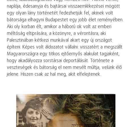
naplója, édesanyja és bajtársai visszaemlékezései mögött
egy olyan lány történetét fedezhetjük fel, akinek volt
bátorsága elhagyni Budapestet egy jobb élet reményében.
Aki oly korban élt, amikor a háború ok volt az emberi
méltóság eltiprására, a közönyre, a vérontásra; aki
Palesztinában kétkezi munkával akart egy új országot
építeni. Képes volt áldozatot vállalni: visszatért a megszállt
Magyarországra egy titkos ejtőernyős alakulat tagjaként,
hogy akadályozza sorstársai deportálását. Története a
veszteségek és bátorság el nem mesélt múltja, velünk élő
jelene. Hiszen csak az hal meg, akit elfelejtenek.