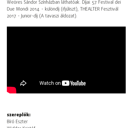
Weöres Sándor Színházban láthatóak. Díjai: 57. Festival dei
Due Mondi 2014. - különdíj (ifjúliszt), THEALTER Fesztivál
2017. - Junior-díj (A tavaszi áldozat).
szereplők:
Bíró Eszter