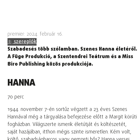
premier: 2024. február 16.
szereplők
Szabadesés több szólamban. Szenes Hanna életéről.
A Füge Produkció, a Szentendrei Teátrum és a Miss
Biro Publishing közös produkciója.
HANNA
70 perc
1944. november 7-én sortűz végzett a 23 éves Szenes
Hannával még a tárgyalása befejezése előtt a Margit körúti
fogházban. Világszerte ismerik életútját és költészetét,
saját hazájában, itthon mégis szinte ismeretlen. Kém volt,
költő, szabadságharcos vagy nemzeti hős? Hanna versei,