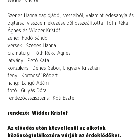
Widder Kristóf
Szenes Hanna naplójából, verseiből, valamint édesanyja és
bajtársai visszaemlékezéseiből összeállította
Tóth Réka
Ágnes és Widder Kristóf.
zene:
Födő Sándor
versek:
Szenes Hanna
dramaturg:
Tóth Réka Ágnes
látvány:
Pető Kata
konzulens:
Dénes Gábor, Ungváry Krisztián
fény:
Kormosói Róbert
hang:
Langó Ádám
fotó:
Gulyás Dóra
rendezőasszisztens:
Kóti Eszter
rendező:
Widder Kristóf
Az előadás után közvetlenül az alkotók
közönségtalálkozóra várják az érdeklődőket.