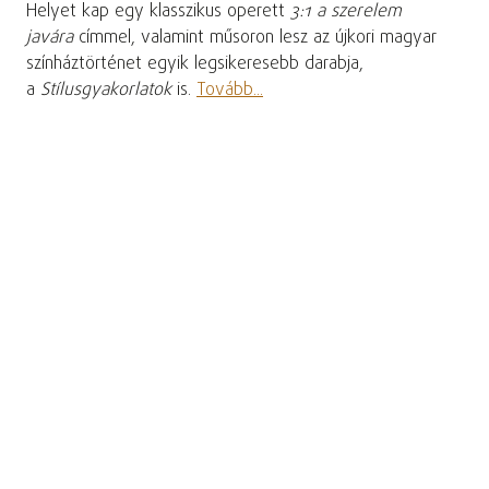
Helyet kap egy klasszikus operett
3:1 a szerelem
javára
címmel, valamint műsoron lesz az újkori magyar
színháztörténet egyik legsikeresebb darabja,
a
Stílusgyakorlatok
is.
Tovább...