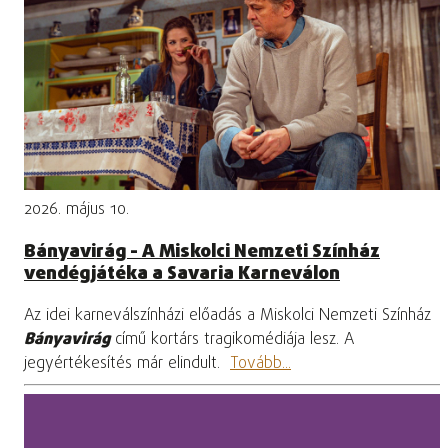
2026. május 10.
Bányavirág - A Miskolci Nemzeti Színház
vendégjátéka a Savaria Karneválon
Az idei karneválszínházi előadás a Miskolci Nemzeti Színház
Bányavirág
című kortárs tragikomédiája lesz. A
jegyértékesítés már elindult.
Tovább...