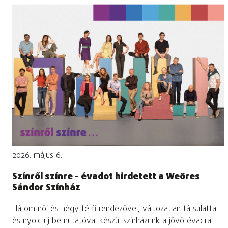
2026. május 6.
Színről színre - évadot hirdetett a Weöres
Sándor Színház
Három női és négy férfi rendezővel, változatlan társulattal
és nyolc új bemutatóval készül színházunk a jövő évadra.