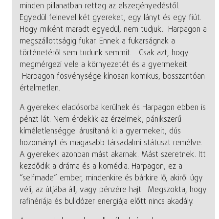
minden pillanatban retteg az elszegényedéstől.
Egyedül felnevel két gyereket, egy lányt és egy fiút.
Hogy miként maradt egyedül, nem tudjuk. Harpagon a
megszállottságig fukar. Ennek a fukarságnak a
történetéről sem tudunk semmit. Csak azt, hogy
megmérgezi vele a környezetét és a gyermekeit.
Harpagon fösvénysége kínosan komikus, bosszantóan
értelmetlen.
A gyerekek eladósorba kerülnek és Harpagon ebben is
pénzt lát. Nem érdeklik az érzelmek, pánikszerű
kíméletlenséggel árusítaná ki a gyermekeit, dús
hozományt és magasabb társadalmi státuszt remélve.
A gyerekek azonban mást akarnak. Mást szeretnek. Itt
kezdődik a dráma és a komédia. Harpagon, ez a
“selfmade” ember, mindenkire és bárkire lő, akiről úgy
véli, az útjába áll, vagy pénzére hajt. Megszokta, hogy
rafinériája és bulldózer energiája előtt nincs akadály.