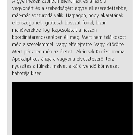
A gyermekek azonban ellenállnak és a harc a
vagyonért és a szabadságért egyre elkeseredettebbé,
már-már abszurddá válik. Harpagon, hogy akaratának
ellenszegülnek, groteszk bosszút forral, bizarr
manőverekbe fog. Kapcsolatait a haszon
koordinátarendszerében éli meg. Mert nem találkozott
még a szerelemmel…vagy elfelejtette. Vagy kitörölte.
Mert pénzben méri az életet. Akárcsak Kurázsi mama.
Apokaliptikus áriája a vagyona elvesztéséről torz
nyüszítés a fülnek, melyet a kárörvendő környezet
hahotája kísér.