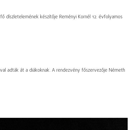
 fő díszletelemének készítője Reményi Kornél 12. évfolyamos
óval adták át a diákoknak. A rendezvény főszervezője Németh