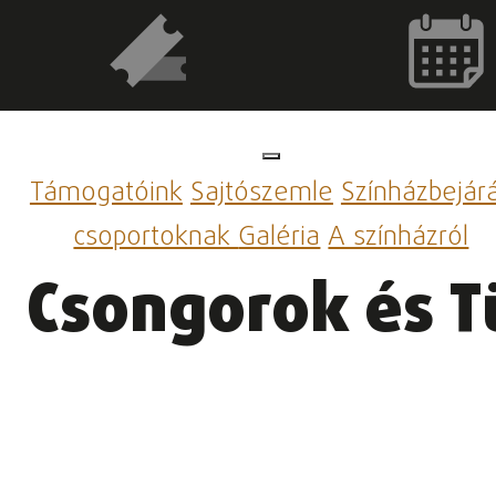
Támogatóink
Sajtószemle
Színházbejár
csoportoknak
Galéria
A színházról
Csongorok és 