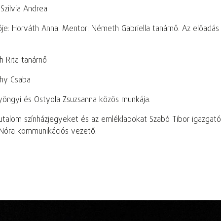
Szilvia Andrea
je: Horváth Anna. Mentor: Németh Gabriella tanárnő. Az előadás
 Rita tanárnő
ghy Csaba
yöngyi és Ostyola Zsuzsanna közös munkája.
talom színházjegyeket és az emléklapokat Szabó Tibor igazgat
 Nóra kommunikációs vezető.