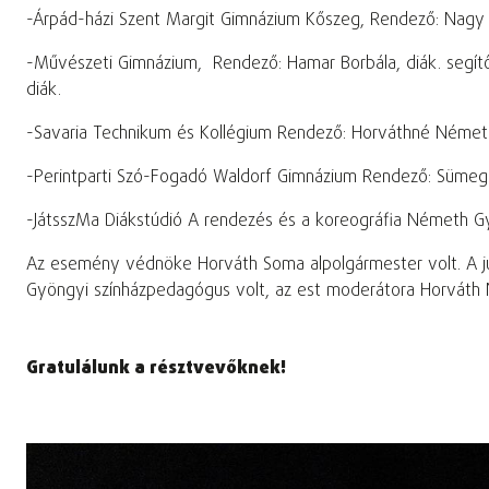
-Árpád-házi Szent Margit Gimnázium Kőszeg, Rendező: Nagy 
-Művészeti Gimnázium, Rendező: Hamar Borbála, diák. segítő
diák.
-Savaria Technikum és Kollégium Rendező: Horváthné Németh
-Perintparti Szó-Fogadó Waldorf Gimnázium Rendező: Süme
-JátsszMa Diákstúdió A rendezés és a koreográfia Németh G
Az esemény védnöke Horváth Soma alpolgármester volt. A ju
Gyöngyi színházpedagógus volt, az est moderátora Horváth
Gratulálunk a résztvevőknek!