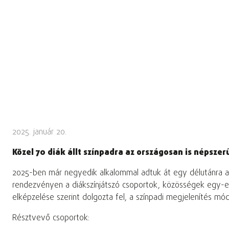
2025. január 20.
Közel 70 diák állt színpadra az országosan is népsz
2025-ben már negyedik alkalommal adtuk át egy délutánra a 
rendezvényen a diákszínjátszó csoportok, közösségek egy-eg
elképzelése szerint dolgozta fel, a színpadi megjelenítés mód
Résztvevő csoportok: