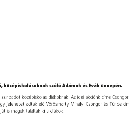
erű, középiskolásoknak szóló Ádámok és Évák ünnepén.
színpadot középiskolás diákoknak. Az idei akciónk címe Csongor
y jelenetet adtak elő Vörösmarty Mihály: Csongor és Tünde cím
ját is maguk találták ki a diákok.