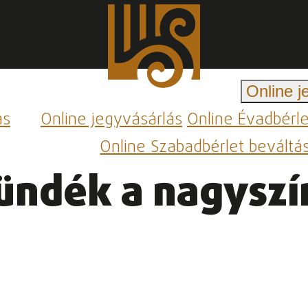
Online j
ás
Online jegyvásárlás
Online Évadbérl
Online Szabadbérlet beváltá
Tündék a nagysz