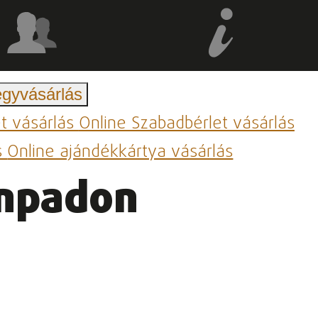
egyvásárlás
et vásárlás
Online Szabadbérlet vásárlás
s
Online ajándékkártya vásárlás
ínpadon