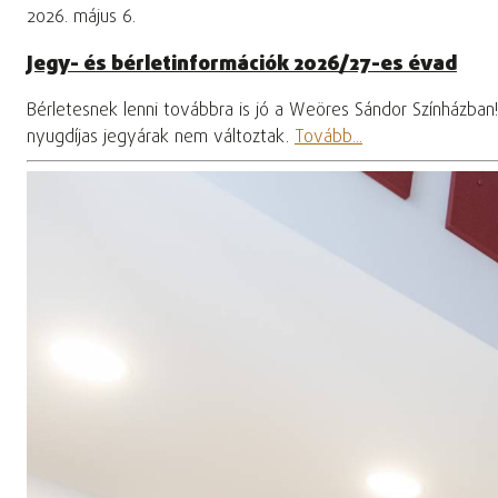
2026. május 6.
Jegy- és bérletinformációk 2026/27-es évad
Bérletesnek lenni továbbra is jó a Weöres Sándor Színházban
nyugdíjas jegyárak nem változtak.
Tovább...