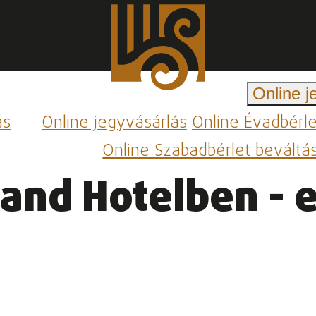
Online j
ás
Online jegyvásárlás
Online Évadbérl
Online Szabadbérlet beváltá
rand Hotelben - 