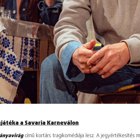
gjátéka a Savaria Karneválon
ányavirág
című kortárs tragikomédiája lesz. A jegyértékesítés m