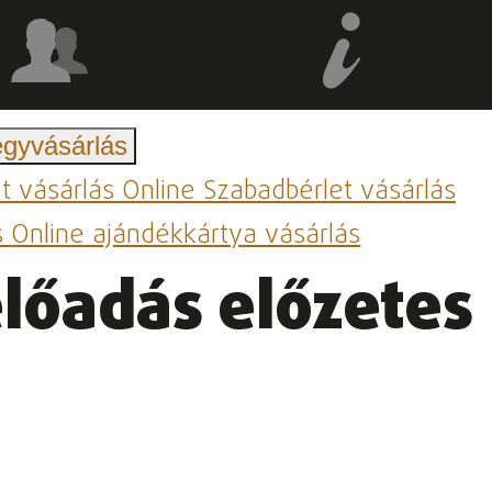
egyvásárlás
et vásárlás
Online Szabadbérlet vásárlás
s
Online ajándékkártya vásárlás
előadás előzetes