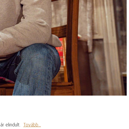
ár elindult.
Tovább...