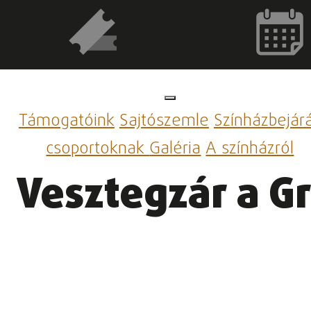
Támogatóink
Sajtószemle
Színházbejár
csoportoknak
Galéria
A színházról
Vesztegzár a G