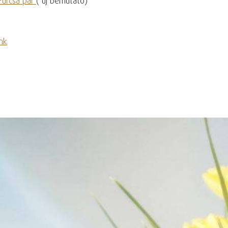
Furcsa pár
( új bemutató)
nk