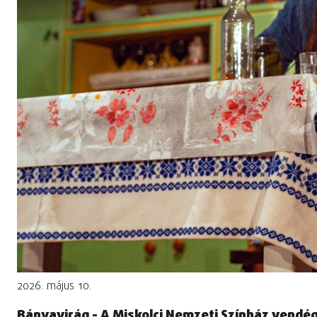
2026. május 10.
Bányavirág - A Miskolci Nemzeti Színház vendé