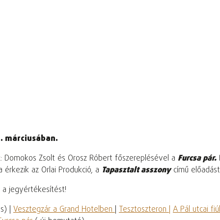
5. márciusában.
: Domokos Zsolt és Orosz Róbert főszereplésével a
Furcsa pár.
 érkezik az Orlai Produkció, a
Tapasztalt asszony
című előadást
g a jegyértékesítést!
s) |
Vesztegzár a Grand Hotelben
|
Tesztoszteron |
A Pál utcai fiú