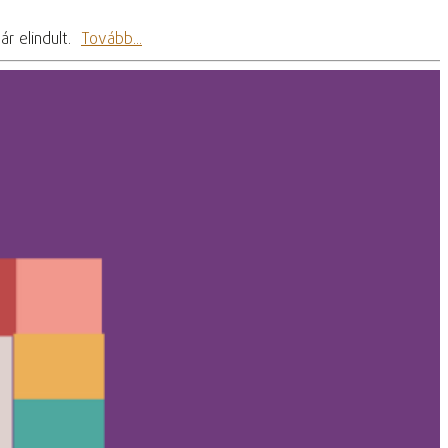
ár elindult.
Tovább...