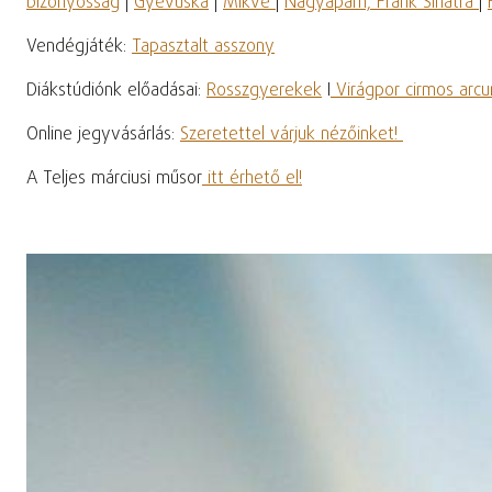
bizonyosság
|
Gyévuska
|
Mikve
|
Nagyapám, Frank Sinatra
|
Vendégjáték:
Tapasztalt asszony
Diákstúdiónk előadásai:
Rosszgyerekek
I
Virágpor cirmos arcu
Online jegyvásárlás:
Szeretettel várjuk nézőinket!
A Teljes márciusi műsor
itt érhető el!