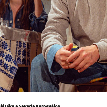
gjátéka a Savaria Karneválon