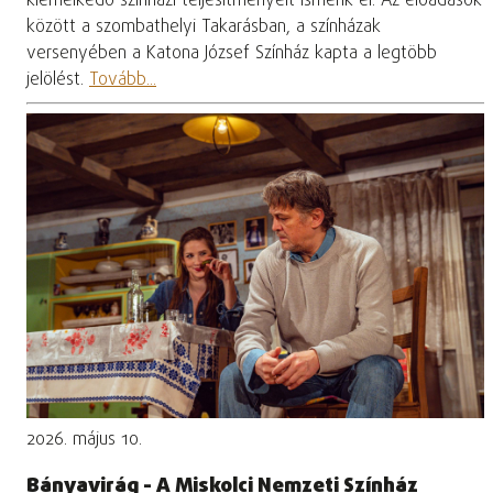
kiemelkedő színházi teljesítményeit ismerik el. Az előadások
között a szombathelyi Takarásban, a színházak
versenyében a Katona József Színház kapta a legtöbb
jelölést.
Tovább...
2026. május 10.
Bányavirág - A Miskolci Nemzeti Színház