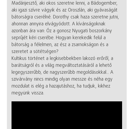
Madárijesztő, aki okos szeretne lenni, a Bádogember,
aki igazi szívre vágyik és az Oroszlán, aki gyávaságát
bátorságra cserélné. Dorothy csak haza szeretne jutni,
ahonnan annyira elvágyódott. A kívánságoknak
azonban ára van: Óz a gonosz Nyugati boszorkány
seprűjét kéri cserébe. Hogyan kerekedik felül a
bátorság a félelmen, az ész a zsarnokságon és a
szeretet a sötétségen?
Kultikus történet a legkisebbekben lakozó erőről, a
barátságról és a világ megváltoztatásáról a lehető
legegyszerűbb, de nagyszerűbb megoldásokkal... A
szivárvány nincs mindig olyan messze és néha egy
mozdulat is elég a hazajutáshoz, ha tudjuk, kikhez
megyünk vissza.