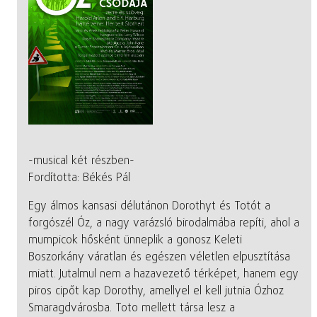
-musical két részben-
Fordította: Békés Pál
Egy álmos kansasi délutánon Dorothyt és Totót a
forgószél Óz, a nagy varázsló birodalmába repíti, ahol a
mumpicok hősként ünneplik a gonosz Keleti
Boszorkány váratlan és egészen véletlen elpusztítása
miatt. Jutalmul nem a hazavezető térképet, hanem egy
piros cipőt kap Dorothy, amellyel el kell jutnia Ózhoz
Smaragdvárosba. Toto mellett társa lesz a