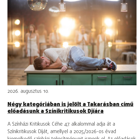
2026. augusztus 10.
Négy kategóriában is jelölt a Takarásban című
előadásunk a Színikritikusok Djíára
A Színházi Kritikusok Céhe 47. alkalommal adja át a
Színikritikusok Díját, amellyel a 2025/2026-os évad