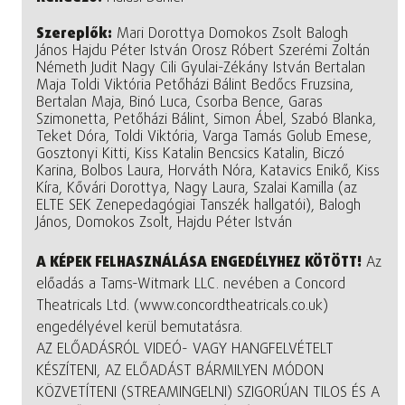
Szereplők:
Mari Dorottya Domokos Zsolt Balogh
János Hajdu Péter István Orosz Róbert Szerémi Zoltán
Németh Judit Nagy Cili Gyulai-Zékány István Bertalan
Maja Toldi Viktória Petőházi Bálint Bedőcs Fruzsina,
Bertalan Maja, Binó Luca, Csorba Bence, Garas
Szimonetta, Petőházi Bálint, Simon Ábel, Szabó Blanka,
Teket Dóra, Toldi Viktória, Varga Tamás Golub Emese,
Gosztonyi Kitti, Kiss Katalin Bencsics Katalin, Biczó
Karina, Bolbos Laura, Horváth Nóra, Katavics Enikő, Kiss
Kíra, Kővári Dorottya, Nagy Laura, Szalai Kamilla (az
ELTE SEK Zenepedagógiai Tanszék hallgatói), Balogh
János, Domokos Zsolt, Hajdu Péter István
A KÉPEK FELHASZNÁLÁSA ENGEDÉLYHEZ KÖTÖTT!
Az
előadás a Tams-Witmark LLC. nevében a Concord
Theatricals Ltd. (www.concordtheatricals.co.uk)
engedélyével kerül bemutatásra.
AZ ELŐADÁSRÓL VIDEÓ- VAGY HANGFELVÉTELT
KÉSZÍTENI, AZ ELŐADÁST BÁRMILYEN MÓDON
KÖZVETÍTENI (STREAMINGELNI) SZIGORÚAN TILOS ÉS A