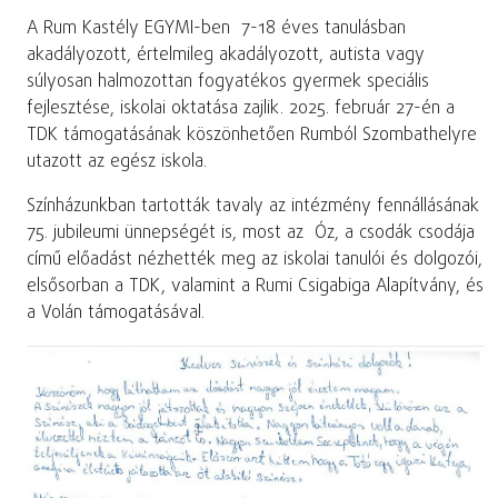
A Rum Kastély EGYMI-ben 7-18 éves tanulásban
akadályozott, értelmileg akadályozott, autista vagy
súlyosan halmozottan fogyatékos gyermek speciális
fejlesztése, iskolai oktatása zajlik. 2025. február 27-én a
TDK támogatásának köszönhetően Rumból Szombathelyre
utazott az egész iskola.
Színházunkban tartották tavaly az intézmény fennállásának
75. jubileumi ünnepségét is, most az Óz, a csodák csodája
című előadást nézhették meg az iskolai tanulói és dolgozói,
elsősorban a TDK, valamint a Rumi Csigabiga Alapítvány, és
a Volán támogatásával.