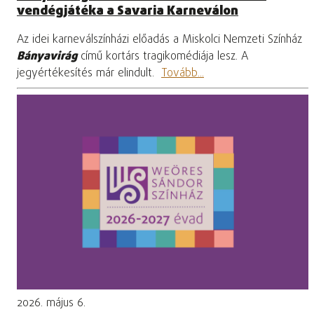
vendégjátéka a Savaria Karneválon
Az idei karneválszínházi előadás a Miskolci Nemzeti Színház
Bányavirág
című kortárs tragikomédiája lesz. A
jegyértékesítés már elindult.
Tovább...
2026. május 6.