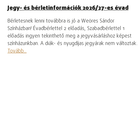
Jegy- és bérletinformációk 2026/27-es évad
Bérletesnek lenni továbbra is jó a Weöres Sándor
Színházban! Évadbérlettel 2 előadás, Szabadbérlettel 1
előadás ingyen tekinthető meg a jegyvásárláshoz képest
színházunkban. A diák- és nyugdíjas jegyárak nem változtak.
Tovább...