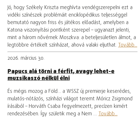
Jó, hogy Székely Kriszta meghívta vendégszerepelni ezt a
vidéki színészek problémáit enciklopédikus teljességgel
bemutató nagyon friss és játékos előadást, amelyben a
Katona viszonyítási pontként szerepel – ugyanazt jelenti,
mint a három nővérnek Moszkva: a beteljesületlen álmot, a
legtöbbre értékelt színházat, ahová valaki eljuthat.
Tovább...
2026. március 30.
Papucs alá törni a férfit, avagy lehet-e
muzsikaszó nélkül élni
És mégis mozog a Föld… a WSSZ új premierje keserédes,
mulatós-nótázós, színházi világot teremt Móricz Zsigmond
írásából – Horváth Csaba fegyelmezett, precízen kimért
rendezésében. Így születik meg a Nem …
Tovább...