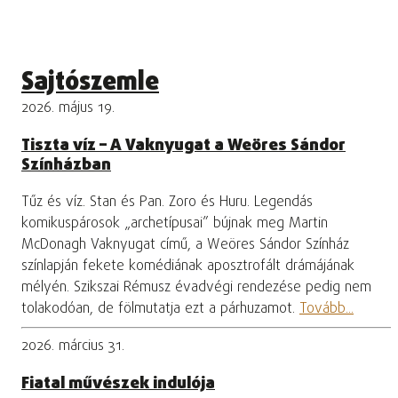
Sajtószemle
2026. május 19.
Tiszta víz – A Vaknyugat a Weöres Sándor
Színházban
Tűz és víz. Stan és Pan. Zoro és Huru. Legendás
komikuspárosok „archetípusai” bújnak meg Martin
McDonagh Vaknyugat című, a Weöres Sándor Színház
színlapján fekete komédiának aposztrofált drámájának
mélyén. Szikszai Rémusz évadvégi rendezése pedig nem
tolakodóan, de fölmutatja ezt a párhuzamot.
Tovább...
2026. március 31.
Fiatal művészek indulója