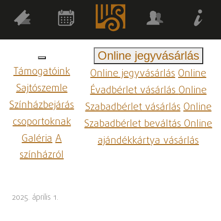
Online jegyvásárlás
Támogatóink
Online jegyvásárlás
Online
Sajtószemle
Évadbérlet vásárlás
Online
Színházbejárás
Szabadbérlet vásárlás
Online
csoportoknak
Szabadbérlet beváltás
Online
Galéria
A
ajándékkártya vásárlás
színházról
2025. április 1.