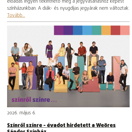
előadás ingyen tekinthető meg a jegyvásárláshoz képest
színházunkban. A diák- és nyugdíjas jegyárak nem változtak.
Tovább...
2026. május 6.
Színről színre - évadot hirdetett a Weöres
Sándor Színház