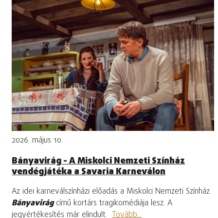
2026. május 10.
Bányavirág - A Miskolci Nemzeti Színház
vendégjátéka a Savaria Karneválon
Az idei karneválszínházi előadás a Miskolci Nemzeti Színház
Bányavirág
című kortárs tragikomédiája lesz. A
jegyértékesítés már elindult.
Tovább...