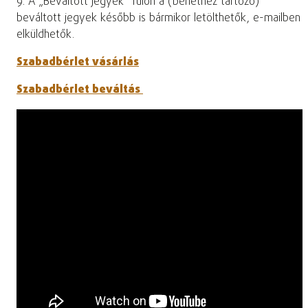
9. A „Beváltott jegyek” fülön a (bérlethez tartozó)
beváltott jegyek később is bármikor letölthetők, e-mailben
elküldhetők.
Szabadbérlet vásárlás
Szabadbérlet beváltás