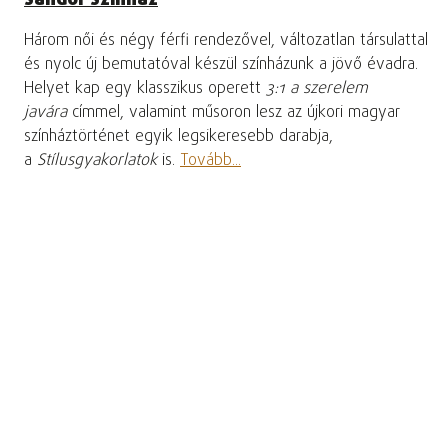
Három női és négy férfi rendezővel, változatlan társulattal
és nyolc új bemutatóval készül színházunk a jövő évadra.
Helyet kap egy klasszikus operett
3:1 a szerelem
javára
címmel, valamint műsoron lesz az újkori magyar
színháztörténet egyik legsikeresebb darabja,
a
Stílusgyakorlatok
is.
Tovább...