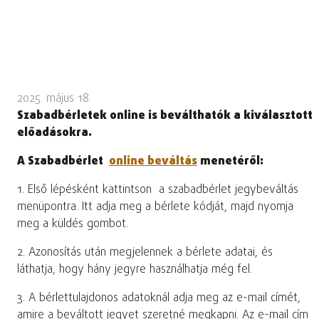
2025. május 18.
Szabadbérletek online is beválthatók a kiválasztott
előadásokra.
A Szabadbérlet
online beváltás
menetéről:
1. Első lépésként kattintson a szabadbérlet jegybeváltás
menüpontra. Itt adja meg a bérlete kódját, majd nyomja
meg a küldés gombot.
2. Azonosítás után megjelennek a bérlete adatai, és
láthatja, hogy hány jegyre használhatja még fel.
3. A bérlettulajdonos adatoknál adja meg az e-mail címét,
amire a beváltott jegyet szeretné megkapni. Az e-mail cím