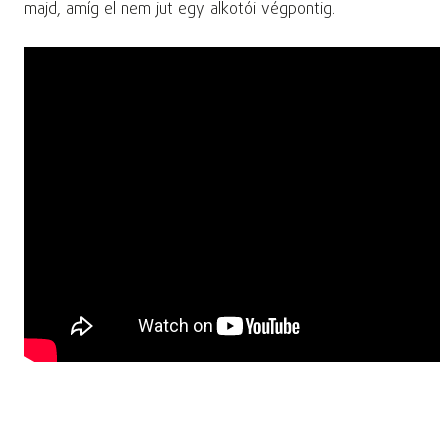
majd, amíg el nem jut egy alkotói végpontig.