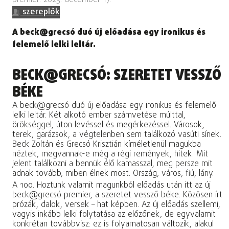
szereplők
A beck@grecsó duó új előadása egy ironikus és
felemelő lelki leltár.
BECK@GRECSÓ: SZERETET VESSZŐ
BÉKE
A beck@grecsó duó új előadása egy ironikus és felemelő
lelki leltár. Két alkotó ember számvetése múlttal,
örökséggel, úton levéssel és megérkezéssel. Városok,
terek, garázsok, a végtelenben sem találkozó vasúti sínek.
Beck Zoltán és Grecsó Krisztián kíméletlenül magukba
néztek, megvannak-e még a régi remények, hitek. Mit
jelent találkozni a bennük élő kamasszal, meg persze mit
adnak tovább, miben élnek most. Ország, város, fiú, lány.
A 100. Hoztunk valamit magunkból előadás után itt az új
beck@grecsó premier, a szeretet vessző béke. Közösen írt
prózák, dalok, versek – hat képben. Az új előadás szellemi,
vagyis inkább lelki folytatása az előzőnek, de egyvalamit
konkrétan továbbvisz: ez is folyamatosan változik, alakul