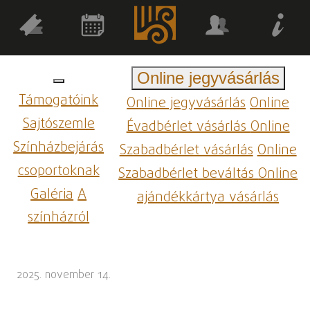
Online jegyvásárlás
Támogatóink
Online jegyvásárlás
Online
Sajtószemle
Évadbérlet vásárlás
Online
Színházbejárás
Szabadbérlet vásárlás
Online
csoportoknak
Szabadbérlet beváltás
Online
Galéria
A
ajándékkártya vásárlás
színházról
2025. november 14.