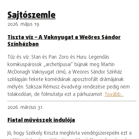
Sajtószemle
2026. május 19.
Tiszta víz – A Vaknyugat a Weöres Sándor
Színházban
Tűz és víz. Stan és Pan. Zoro és Huru. Legendás
komikuspárosok „archetípusai” bújnak meg Martin
McDonagh Vaknyugat című, a Weöres Sándor Színház
színlapján fekete komédiának aposztrofált drámájának
mélyén. Szikszai Rémusz évadvégi rendezése pedig nem
tolakodóan, de fölmutatja ezt a párhuzamot.
Tovább...
2026. március 31.
Fiatal művészek indulója
Jó, hogy Székely Kriszta meghívta vendégszerepelni ezt a