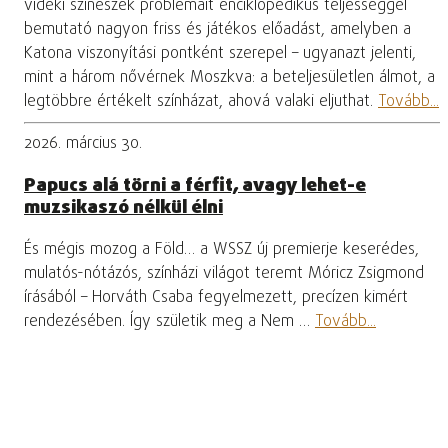
vidéki színészek problémáit enciklopédikus teljességgel
bemutató nagyon friss és játékos előadást, amelyben a
Katona viszonyítási pontként szerepel – ugyanazt jelenti,
mint a három nővérnek Moszkva: a beteljesületlen álmot, a
legtöbbre értékelt színházat, ahová valaki eljuthat.
Tovább...
2026. március 30.
Papucs alá törni a férfit, avagy lehet-e
muzsikaszó nélkül élni
És mégis mozog a Föld… a WSSZ új premierje keserédes,
mulatós-nótázós, színházi világot teremt Móricz Zsigmond
írásából – Horváth Csaba fegyelmezett, precízen kimért
rendezésében. Így születik meg a Nem …
Tovább...