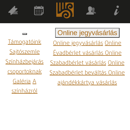
Online jegyvásárlás
Támogatóink
Online jegyvásárlás
Online
Sajtószemle
Évadbérlet vásárlás
Online
Színházbejárás
Szabadbérlet vásárlás
Online
csoportoknak
Szabadbérlet beváltás
Online
Galéria
A
ajándékkártya vásárlás
színházról