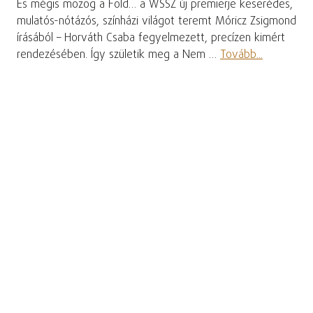
És mégis mozog a Föld… a WSSZ új premierje keserédes,
mulatós-nótázós, színházi világot teremt Móricz Zsigmond
írásából – Horváth Csaba fegyelmezett, precízen kimért
rendezésében. Így születik meg a Nem …
Tovább...