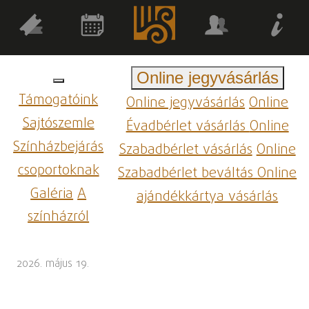
Online jegyvásárlás
Támogatóink
Online jegyvásárlás
Online
Sajtószemle
Évadbérlet vásárlás
Online
Színházbejárás
Szabadbérlet vásárlás
Online
csoportoknak
Szabadbérlet beváltás
Online
Galéria
A
ajándékkártya vásárlás
színházról
2026. május 19.