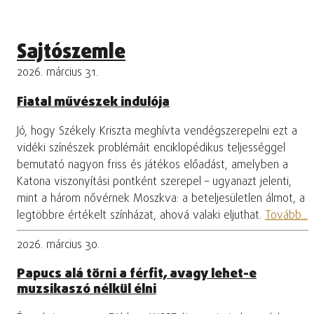
Sajtószemle
2026. március 31.
Fiatal művészek indulója
Jó, hogy Székely Kriszta meghívta vendégszerepelni ezt a
vidéki színészek problémáit enciklopédikus teljességgel
bemutató nagyon friss és játékos előadást, amelyben a
Katona viszonyítási pontként szerepel – ugyanazt jelenti,
mint a három nővérnek Moszkva: a beteljesületlen álmot, a
legtöbbre értékelt színházat, ahová valaki eljuthat.
Tovább...
2026. március 30.
Papucs alá törni a férfit, avagy lehet-e
muzsikaszó nélkül élni