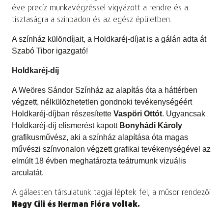
éve precíz munkavégzéssel vigyázott a rendre és a
tisztaságra a színpadon és az egész épületben.
A színház különdíjait, a Holdkaréj-díjat is a gálán adta át
Szabó Tibor igazgató!
Holdkaréj-díj
A Weöres Sándor Színház az alapítás óta a háttérben
végzett, nélkülözhetetlen gondnoki tevékenységéért
Holdkaréj-díjban részesítette
Vaspöri Ottót
. Ugyancsak
Holdkaréj-díj elismerést kapott
Bonyhádi Károly
grafikusművész, aki a színház alapítása óta magas
művészi színvonalon végzett grafikai tevékenységével az
elmúlt 18 évben meghatározta teátrumunk vizuális
arculatát.
A gálaesten társulatunk tagjai léptek fel, a műsor rendezői
Nagy Cili és Herman Flóra voltak.