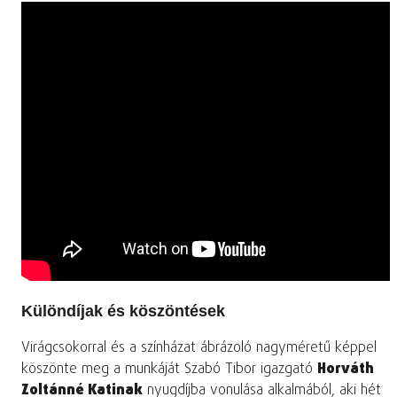
Különdíjak és köszöntések
Virágcsokorral és a színházat ábrázoló nagyméretű képpel
köszönte meg a munkáját Szabó Tibor igazgató
Horváth
Zoltánné Katinak
nyugdíjba vonulása alkalmából, aki hét