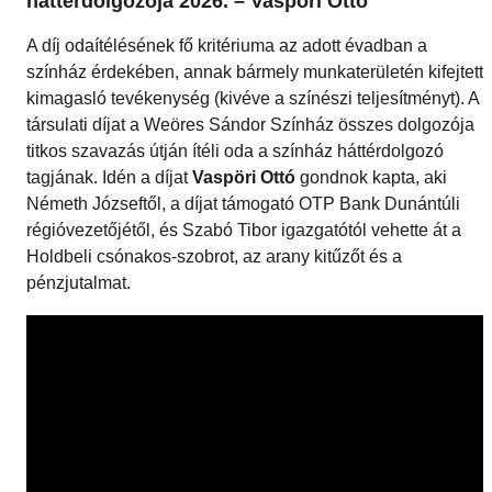
háttérdolgozója 2026. – Vaspöri Ottó
A díj odaítélésének fő kritériuma az adott évadban a
színház érdekében, annak bármely munkaterületén kifejtett
kimagasló tevékenység (kivéve a színészi teljesítményt). A
társulati díjat a Weöres Sándor Színház összes dolgozója
titkos szavazás útján ítéli oda a színház háttérdolgozó
tagjának. Idén a díjat
Vaspöri Ottó
gondnok kapta, aki
Németh Józseftől, a díjat támogató OTP Bank Dunántúli
régióvezetőjétől, és Szabó Tibor igazgatótól vehette át a
Holdbeli csónakos-szobrot, az arany kitűzőt és a
pénzjutalmat.