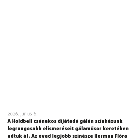
2026. június 6.
A Holdbeli csónakos díjátadó gálán színházunk
legrangosabb elismeréseit gálaműsor keretében
adtuk át. Az évad legjobb színésze Herman Flóra