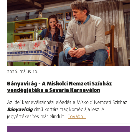
2026. május 10.
Bányavirág - A Miskolci Nemzeti Színház
vendégjátéka a Savaria Karneválon
Az idei karneválszínházi előadás a Miskolci Nemzeti Színház
Bányavirág
című kortárs tragikomédiája lesz. A
jegyértékesítés már elindult.
Tovább...