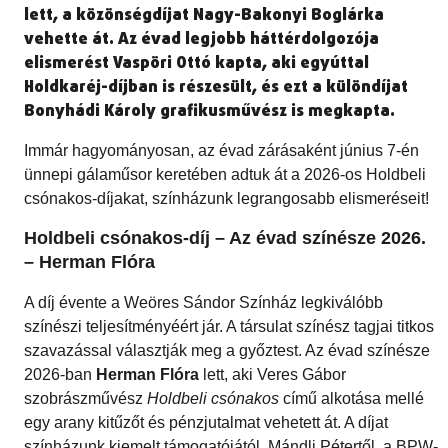
lett, a közönségdíjat Nagy-Bakonyi Boglárka
vehette át. Az évad legjobb háttérdolgozója
elismerést Vaspöri Ottó kapta, aki egyúttal
Holdkaréj-díjban is részesült, és ezt a különdíjat
Bonyhádi Károly grafikusművész is megkapta.
Immár hagyományosan, az évad zárásaként június 7-én
ünnepi gálaműsor keretében adtuk át a 2026-os Holdbeli
csónakos-díjakat, színházunk legrangosabb elismeréseit!
Holdbeli csónakos-díj – Az évad színésze 2026.
– Herman Flóra
A díj évente a Weöres Sándor Színház legkiválóbb
színészi teljesítményéért jár. A társulat színész tagjai titkos
szavazással választják meg a győztest. Az évad színésze
2026-ban
Herman Flóra
lett, aki Veres Gábor
szobrászművész
Holdbeli csónakos
című alkotása mellé
egy arany kitűzőt és pénzjutalmat vehetett át. A díjat
színházunk kiemelt támogatójától, Mándli Pétertől, a BPW-