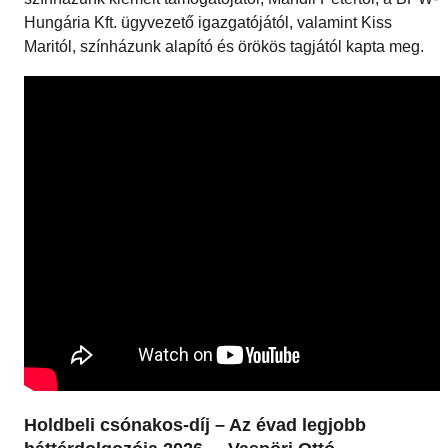
Hungária Kft. ügyvezető igazgatójától, valamint Kiss
Maritól, színházunk alapító és örökös tagjától kapta meg.
Holdbeli csónakos-díj – Az évad legjobb