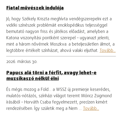
Fiatal művészek indulója
Jó, hogy Székely Kriszta meghívta vendégszerepelni ezt a
vidéki színészek problémáit enciklopédikus teljességgel
bemutató nagyon friss és játékos előadást, amelyben a
Katona viszonyítási pontként szerepel – ugyanazt jelenti,
mint a három nővérnek Moszkva: a beteljesületlen álmot, a
legtöbbre értékelt színházat, ahová valaki eljuthat.
Tovább...
2026. március 30.
Papucs alá törni a férfit, avagy lehet-e
muzsikaszó nélkül élni
És mégis mozog a Föld… a WSSZ új premierje keserédes,
mulatós-nótázós, színházi világot teremt Móricz Zsigmond
írásából – Horváth Csaba fegyelmezett, precízen kimért
rendezésében. Így születik meg a Nem …
Tovább...