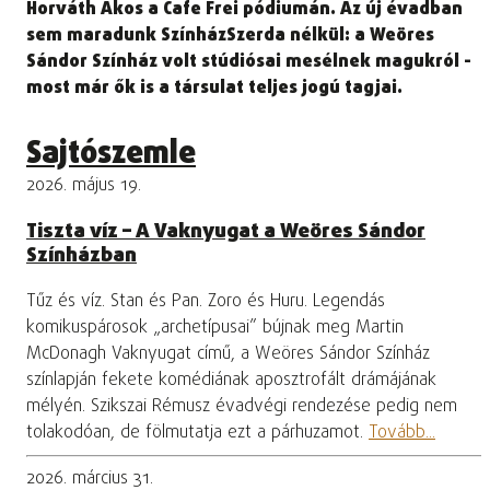
Horváth Ákos a Cafe Frei pódiumán. Az új évadban
sem maradunk SzínházSzerda nélkül: a Weöres
Sándor Színház volt stúdiósai mesélnek magukról -
most már ők is a társulat teljes jogú tagjai.
Sajtószemle
2026. május 19.
Tiszta víz – A Vaknyugat a Weöres Sándor
Színházban
Tűz és víz. Stan és Pan. Zoro és Huru. Legendás
komikuspárosok „archetípusai” bújnak meg Martin
McDonagh Vaknyugat című, a Weöres Sándor Színház
színlapján fekete komédiának aposztrofált drámájának
mélyén. Szikszai Rémusz évadvégi rendezése pedig nem
tolakodóan, de fölmutatja ezt a párhuzamot.
Tovább...
2026. március 31.