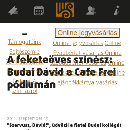
Online jegyvásárlás
Támogatóink
Online jegyvásárlás
Online
Sajtószemle
Évadbérlet vásárlás
Online
A feketeöves színész:
Színházbejárás
Szabadbérlet vásárlás
Online
Budai Dávid a Cafe Frei
csoportoknak
Szabadbérlet beváltás
Online
Galéria
A
pódiumán
ajándékkártya vásárlás
színházról
2011. szeptember 19.
"Szervusz, Dávid!", üdvözli a fiatal Budai kollégát