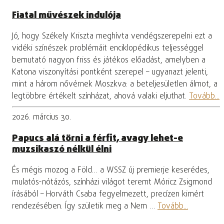
Fiatal művészek indulója
Jó, hogy Székely Kriszta meghívta vendégszerepelni ezt a
vidéki színészek problémáit enciklopédikus teljességgel
bemutató nagyon friss és játékos előadást, amelyben a
Katona viszonyítási pontként szerepel – ugyanazt jelenti,
mint a három nővérnek Moszkva: a beteljesületlen álmot, a
legtöbbre értékelt színházat, ahová valaki eljuthat.
Tovább...
2026. március 30.
Papucs alá törni a férfit, avagy lehet-e
muzsikaszó nélkül élni
És mégis mozog a Föld… a WSSZ új premierje keserédes,
mulatós-nótázós, színházi világot teremt Móricz Zsigmond
írásából – Horváth Csaba fegyelmezett, precízen kimért
rendezésében. Így születik meg a Nem …
Tovább...