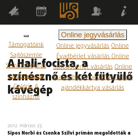
Online jegyvásárlás
Támogatóink
Online jegyvásárlás
Online
Sajtószemle
Évadbérlet vásárlás
Online
A Hali-focista, a
Színházbejárás
Szabadbérlet vásárlás
Online
színésznő és két fütyülő
csoportoknak
Szabadbérlet beváltás
Online
Galéria
A
kávégép
ajándékkártya vásárlás
színházról
2012. március 23.
Sipos Norbi és Csonka Szilvi prímán megoldották a