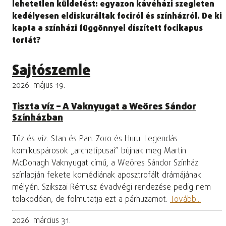
lehetetlen küldetést: egyazon kávéházi szegleten
kedélyesen eldiskuráltak fociról és színházról. De ki
kapta a színházi függönnyel díszített focikapus
tortát?
Sajtószemle
2026. május 19.
Tiszta víz – A Vaknyugat a Weöres Sándor
Színházban
Tűz és víz. Stan és Pan. Zoro és Huru. Legendás
komikuspárosok „archetípusai” bújnak meg Martin
McDonagh Vaknyugat című, a Weöres Sándor Színház
színlapján fekete komédiának aposztrofált drámájának
mélyén. Szikszai Rémusz évadvégi rendezése pedig nem
tolakodóan, de fölmutatja ezt a párhuzamot.
Tovább...
2026. március 31.