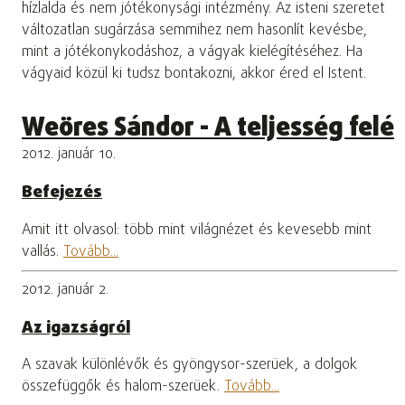
hízlalda és nem jótékonysági intézmény. Az isteni szeretet
változatlan sugárzása semmihez nem hasonlít kevésbe,
mint a jótékonykodáshoz, a vágyak kielégítéséhez. Ha
vágyaid közül ki tudsz bontakozni, akkor éred el Istent.
Weöres Sándor - A teljesség felé
2012. január 10.
Befejezés
Amit itt olvasol: több mint világnézet és kevesebb mint
vallás.
Tovább...
2012. január 2.
Az igazságról
A szavak különlévők és gyöngysor-szerüek, a dolgok
összefüggők és halom-szerüek.
Tovább...