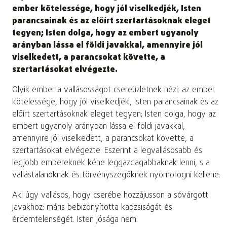
ember kötelessége, hogy jól viselkedjék, Isten
parancsainak és az előírt szertartásoknak eleget
tegyen; Isten dolga, hogy az embert ugyanoly
arányban lássa el földi javakkal, amennyire jól
viselkedett, a parancsokat követte, a
szertartásokat elvégezte.
Olyik ember a vallásosságot csereüzletnek nézi: az ember
kötelessége, hogy jól viselkedjék, Isten parancsainak és az
előírt szertartásoknak eleget tegyen; Isten dolga, hogy az
embert ugyanoly arányban lássa el földi javakkal,
amennyire jól viselkedett, a parancsokat követte, a
szertartásokat elvégezte. Eszerint a legvallásosabb és
legjobb embereknek kéne leggazdagabbaknak lenni, s a
vallástalanoknak és törvényszegőknek nyomorogni kellene.
Aki úgy vallásos, hogy cserébe hozzájusson a sóvárgott
javakhoz: máris bebizonyította kapzsiságát és
érdemtelenségét. Isten jósága nem