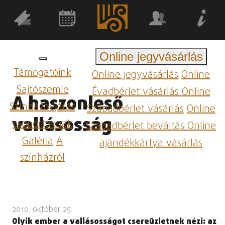
Online jegyvásárlás
Támogatóink
Online jegyvásárlás
Online
Sajtószemle
Évadbérlet vásárlás
Online
A haszonleső
Színházbejárás
Szabadbérlet vásárlás
Online
vallásosság
csoportoknak
Szabadbérlet beváltás
Online
Galéria
A
ajándékkártya vásárlás
színházról
2010. október 25.
Olyik ember a vallásosságot csereüzletnek nézi: az