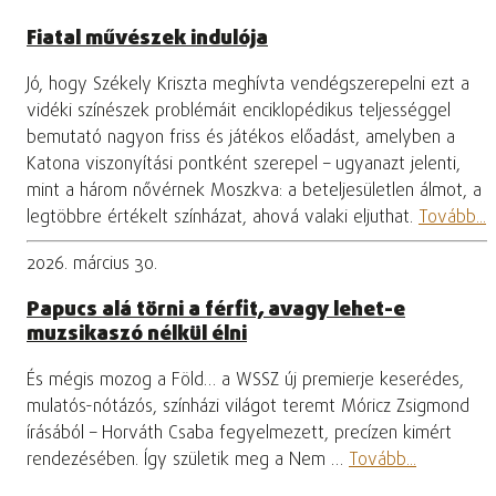
Fiatal művészek indulója
Jó, hogy Székely Kriszta meghívta vendégszerepelni ezt a
vidéki színészek problémáit enciklopédikus teljességgel
bemutató nagyon friss és játékos előadást, amelyben a
Katona viszonyítási pontként szerepel – ugyanazt jelenti,
mint a három nővérnek Moszkva: a beteljesületlen álmot, a
legtöbbre értékelt színházat, ahová valaki eljuthat.
Tovább...
2026. március 30.
Papucs alá törni a férfit, avagy lehet-e
muzsikaszó nélkül élni
És mégis mozog a Föld… a WSSZ új premierje keserédes,
mulatós-nótázós, színházi világot teremt Móricz Zsigmond
írásából – Horváth Csaba fegyelmezett, precízen kimért
rendezésében. Így születik meg a Nem …
Tovább...