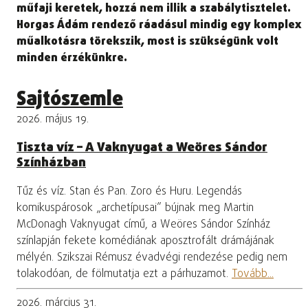
műfaji keretek, hozzá nem illik a szabálytisztelet.
Horgas Ádám rendező ráadásul mindig egy komplex
műalkotásra törekszik, most is szükségünk volt
minden érzékünkre.
Sajtószemle
2026. május 19.
Tiszta víz – A Vaknyugat a Weöres Sándor
Színházban
Tűz és víz. Stan és Pan. Zoro és Huru. Legendás
komikuspárosok „archetípusai” bújnak meg Martin
McDonagh Vaknyugat című, a Weöres Sándor Színház
színlapján fekete komédiának aposztrofált drámájának
mélyén. Szikszai Rémusz évadvégi rendezése pedig nem
tolakodóan, de fölmutatja ezt a párhuzamot.
Tovább...
2026. március 31.