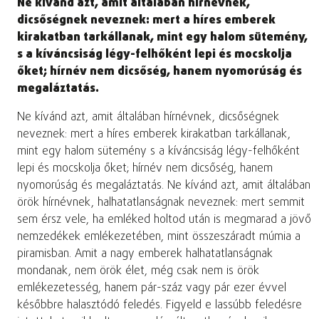
Ne kívánd azt, amit általában hírnévnek,
dicsőségnek neveznek: mert a híres emberek
kirakatban tarkállanak, mint egy halom sütemény,
s a kíváncsiság légy-felhőként lepi és mocskolja
őket; hírnév nem dicsőség, hanem nyomorúság és
megaláztatás.
Ne kívánd azt, amit általában hírnévnek, dicsőségnek
neveznek: mert a híres emberek kirakatban tarkállanak,
mint egy halom sütemény s a kíváncsiság légy-felhőként
lepi és mocskolja őket; hírnév nem dicsőség, hanem
nyomorúság és megaláztatás. Ne kívánd azt, amit általában
örök hírnévnek, halhatatlanságnak neveznek: mert semmit
sem érsz vele, ha emléked holtod után is megmarad a jövő
nemzedékek emlékezetében, mint összeszáradt múmia a
piramisban. Amit a nagy emberek halhatatlanságnak
mondanak, nem örök élet, még csak nem is örök
emlékezetesség, hanem pár-száz vagy pár ezer évvel
későbbre halasztódó feledés. Figyeld e lassúbb feledésre