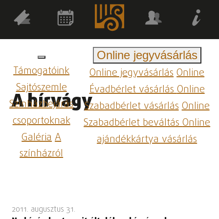
Online jegyvásárlás
Támogatóink
Online jegyvásárlás
Online
Sajtószemle
Évadbérlet vásárlás
Online
A hírvágy
Színházbejárás
Szabadbérlet vásárlás
Online
csoportoknak
Szabadbérlet beváltás
Online
Galéria
A
ajándékkártya vásárlás
színházról
2011. augusztus 31.