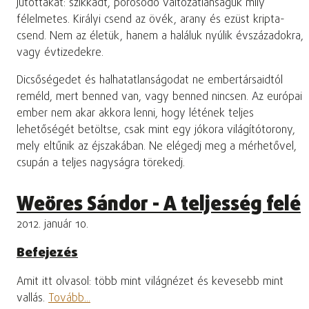
jutottakat: szikkadt, porosodó változatlanságuk mily
félelmetes. Királyi csend az övék, arany és ezüst kripta-
csend. Nem az életük, hanem a haláluk nyúlik évszázadokra,
vagy évtizedekre.
Dicsőségedet és halhatatlanságodat ne embertársaidtól
reméld, mert benned van, vagy benned nincsen. Az európai
ember nem akar akkora lenni, hogy létének teljes
lehetőségét betöltse, csak mint egy jókora világítótorony,
mely eltűnik az éjszakában. Ne elégedj meg a mérhetővel,
csupán a teljes nagyságra törekedj.
Weöres Sándor - A teljesség felé
2012. január 10.
Befejezés
Amit itt olvasol: több mint világnézet és kevesebb mint
vallás.
Tovább...