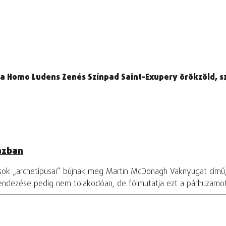
a Homo Ludens Zenés Színpad Saint-Exupery örökzöld, szé
ázban
osok „archetípusai” bújnak meg Martin McDonagh Vaknyugat című
rendezése pedig nem tolakodóan, de fölmutatja ezt a párhuzamo