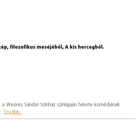
p, filozofikus meséjéből, A kis hercegből.
, a Weöres Sándor Színház színlapján fekete komédiának
t.
Tovább...