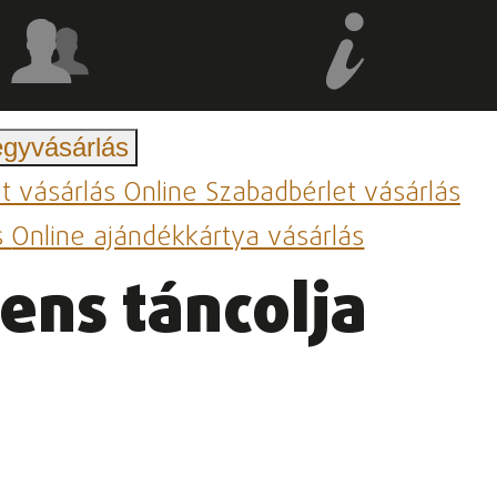
egyvásárlás
et vásárlás
Online Szabadbérlet vásárlás
s
Online ajándékkártya vásárlás
ens táncolja