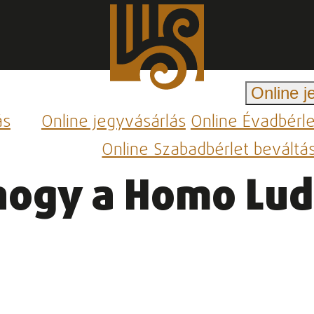
Online j
ás
Online jegyvásárlás
Online Évadbérl
Online Szabadbérlet beváltá
ahogy a Homo Lud