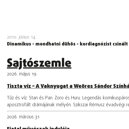
2010. június 14.
Dinamikus - mondhatni dühös - kordiagnózist csinált 
Sajtószemle
2026. május 19.
Tiszta víz – A Vaknyugat a Weöres Sándor Szính
Tűz és víz. Stan és Pan. Zoro és Huru. Legendás komikuspár
aposztrofált drámájának mélyén. Szikszai Rémusz évadvégi 
2026. március 31.