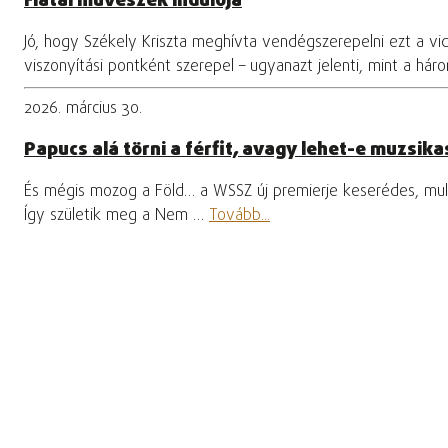
Fiatal művészek indulója
Jó, hogy Székely Kriszta meghívta vendégszerepelni ezt a vi
viszonyítási pontként szerepel – ugyanazt jelenti, mint a hár
2026. március 30.
Papucs alá törni a férfit, avagy lehet-e muzsikas
És mégis mozog a Föld… a WSSZ új premierje keserédes, mula
Így születik meg a Nem …
Tovább...