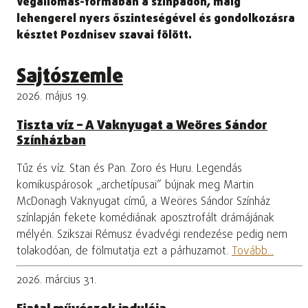
Végállomás-formában a színpadon, máig
lehengerel nyers őszinteségével és gondolkozásra
késztet Pozdnisev szavai fölött.
Sajtószemle
2026. május 19.
Tiszta víz – A Vaknyugat a Weöres Sándor
Színházban
Tűz és víz. Stan és Pan. Zoro és Huru. Legendás
komikuspárosok „archetípusai” bújnak meg Martin
McDonagh Vaknyugat című, a Weöres Sándor Színház
színlapján fekete komédiának aposztrofált drámájának
mélyén. Szikszai Rémusz évadvégi rendezése pedig nem
tolakodóan, de fölmutatja ezt a párhuzamot.
Tovább...
2026. március 31.