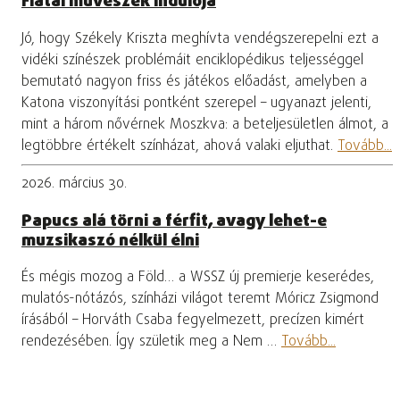
Fiatal művészek indulója
Jó, hogy Székely Kriszta meghívta vendégszerepelni ezt a
vidéki színészek problémáit enciklopédikus teljességgel
bemutató nagyon friss és játékos előadást, amelyben a
Katona viszonyítási pontként szerepel – ugyanazt jelenti,
mint a három nővérnek Moszkva: a beteljesületlen álmot, a
legtöbbre értékelt színházat, ahová valaki eljuthat.
Tovább...
2026. március 30.
Papucs alá törni a férfit, avagy lehet-e
muzsikaszó nélkül élni
És mégis mozog a Föld… a WSSZ új premierje keserédes,
mulatós-nótázós, színházi világot teremt Móricz Zsigmond
írásából – Horváth Csaba fegyelmezett, precízen kimért
rendezésében. Így születik meg a Nem …
Tovább...