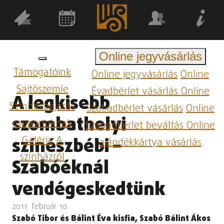
Online jegyvásárlás
Támogatóink
Online jegyvásárlás
Online
Sajtószemle
Évadbérlet vásárlás
Online
A legkisebb
Színházbejárás
Szabadbérlet vásárlás
Online
szombathelyi
csoportoknak
Szabadbérlet beváltás
Online
Galéria
A
színészbébi –
ajándékkártya vásárlás
színházról
Szabóéknál
vendégeskedtünk
2011. február 10.
Szabó Tibor és Bálint Éva kisfia, Szabó Bálint Ákos