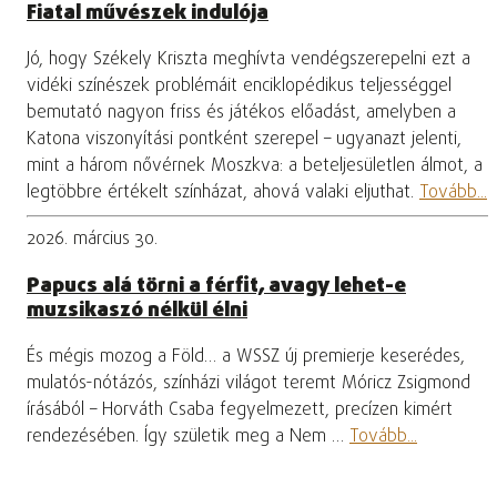
Fiatal művészek indulója
Jó, hogy Székely Kriszta meghívta vendégszerepelni ezt a
vidéki színészek problémáit enciklopédikus teljességgel
bemutató nagyon friss és játékos előadást, amelyben a
Katona viszonyítási pontként szerepel – ugyanazt jelenti,
mint a három nővérnek Moszkva: a beteljesületlen álmot, a
legtöbbre értékelt színházat, ahová valaki eljuthat.
Tovább...
2026. március 30.
Papucs alá törni a férfit, avagy lehet-e
muzsikaszó nélkül élni
És mégis mozog a Föld… a WSSZ új premierje keserédes,
mulatós-nótázós, színházi világot teremt Móricz Zsigmond
írásából – Horváth Csaba fegyelmezett, precízen kimért
rendezésében. Így születik meg a Nem …
Tovább...