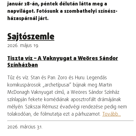
január 28-án, péntek délután látta meg a
napvilágot. Fotósunk a szombathelyi színész-
házaspárnál járt.
Sajtószemle
2026. május 19.
Tiszta víz – A Vaknyugat a Weöres Sándor
Színházban
Tűz és víz. Stan és Pan. Zoro és Huru. Legendás
komikuspárosok „archetípusai” bújnak meg Martin
McDonagh Vaknyugat című, a Weöres Sándor Színház
színlapján fekete komédiának aposztrofált drámájának
mélyén. Szikszai Rémusz évadvégi rendezése pedig nem
tolakodóan, de fölmutatja ezt a párhuzamot.
Tovább...
2026. március 31.