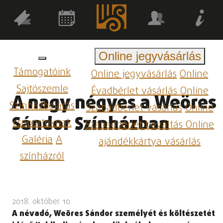
Online jegyvásárlás
Támogatóink
Online jegyvásárlás
Online
Sajtószemle
Évadbérlet vásárlás
Online
A nagy négyes a Weöres
Színházbejárás
Szabadbérlet vásárlás
Online
Sándor Színházban
csoportoknak
Szabadbérlet beváltás
Online
Galéria
A
ajándékkártya vásárlás
színházról
2018. október 10.
A névadó, Weöres Sándor személyét és költészetét