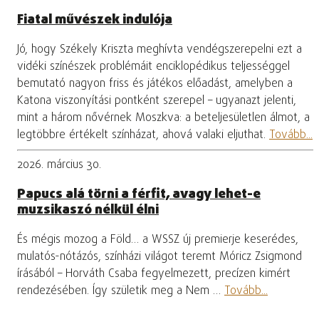
Fiatal művészek indulója
Jó, hogy Székely Kriszta meghívta vendégszerepelni ezt a
vidéki színészek problémáit enciklopédikus teljességgel
bemutató nagyon friss és játékos előadást, amelyben a
Katona viszonyítási pontként szerepel – ugyanazt jelenti,
mint a három nővérnek Moszkva: a beteljesületlen álmot, a
legtöbbre értékelt színházat, ahová valaki eljuthat.
Tovább...
2026. március 30.
Papucs alá törni a férfit, avagy lehet-e
muzsikaszó nélkül élni
És mégis mozog a Föld… a WSSZ új premierje keserédes,
mulatós-nótázós, színházi világot teremt Móricz Zsigmond
írásából – Horváth Csaba fegyelmezett, precízen kimért
rendezésében. Így születik meg a Nem …
Tovább...