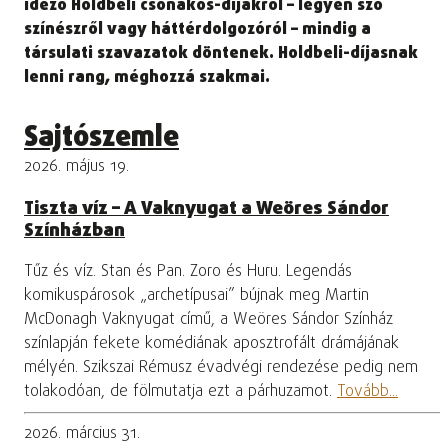
idéző Holdbeli csónakos-díjakról – legyen szó
színészről vagy háttérdolgozóról – mindig a
társulati szavazatok döntenek. Holdbeli-díjasnak
lenni rang, méghozzá szakmai.
Sajtószemle
2026. május 19.
Tiszta víz – A Vaknyugat a Weöres Sándor
Színházban
Tűz és víz. Stan és Pan. Zoro és Huru. Legendás
komikuspárosok „archetípusai” bújnak meg Martin
McDonagh Vaknyugat című, a Weöres Sándor Színház
színlapján fekete komédiának aposztrofált drámájának
mélyén. Szikszai Rémusz évadvégi rendezése pedig nem
tolakodóan, de fölmutatja ezt a párhuzamot.
Tovább...
2026. március 31.