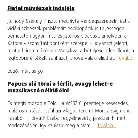
Fiatal művészek indulója
Jó, hogy Székely Kriszta meghívta vendégszerepelni ezt a
vidéki színészek problémáit enciklopédikus teljességgel
bemutató nagyon friss és játékos előadást, amelyben a
Katona viszonyítási pontként szerepel – ugyanazt jelenti,
mint a három nővérnek Moszkva: a beteljesületlen álmot, a
legtöbbre értékelt színházat, ahová valaki eljuthat.
Tovább...
2026. március 30.
Papucs alá törni a férfit, avagy lehet-e
muzsikaszó nélkül élni
És mégis mozog a Föld… a WSSZ új premierje keserédes,
mulatós-nótázós, színházi világot teremt Móricz Zsigmond
írásából – Horváth Csaba fegyelmezett, precízen kimért
rendezésében. Így születik meg a Nem …
Tovább...