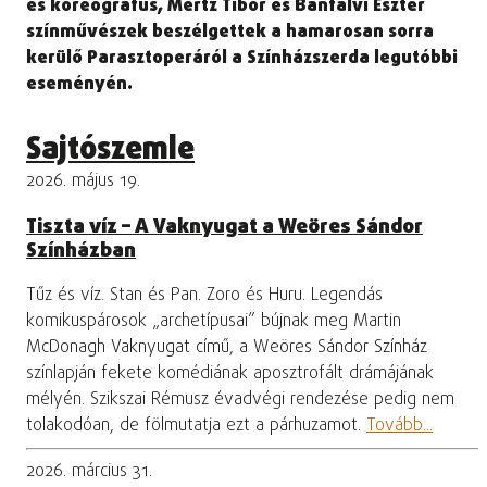
és koreográfus, Mertz Tibor és Bánfalvi Eszter
színművészek beszélgettek a hamarosan sorra
kerülő Parasztoperáról a Színházszerda legutóbbi
eseményén.
Sajtószemle
2026. május 19.
Tiszta víz – A Vaknyugat a Weöres Sándor
Színházban
Tűz és víz. Stan és Pan. Zoro és Huru. Legendás
komikuspárosok „archetípusai” bújnak meg Martin
McDonagh Vaknyugat című, a Weöres Sándor Színház
színlapján fekete komédiának aposztrofált drámájának
mélyén. Szikszai Rémusz évadvégi rendezése pedig nem
tolakodóan, de fölmutatja ezt a párhuzamot.
Tovább...
2026. március 31.