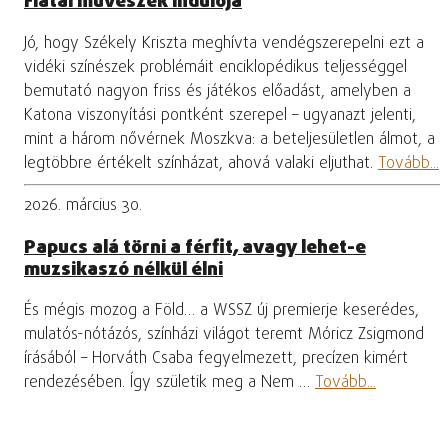
Fiatal művészek indulója
Jó, hogy Székely Kriszta meghívta vendégszerepelni ezt a
vidéki színészek problémáit enciklopédikus teljességgel
bemutató nagyon friss és játékos előadást, amelyben a
Katona viszonyítási pontként szerepel – ugyanazt jelenti,
mint a három nővérnek Moszkva: a beteljesületlen álmot, a
legtöbbre értékelt színházat, ahová valaki eljuthat.
Tovább...
2026. március 30.
Papucs alá törni a férfit, avagy lehet-e
muzsikaszó nélkül élni
És mégis mozog a Föld… a WSSZ új premierje keserédes,
mulatós-nótázós, színházi világot teremt Móricz Zsigmond
írásából – Horváth Csaba fegyelmezett, precízen kimért
rendezésében. Így születik meg a Nem …
Tovább...