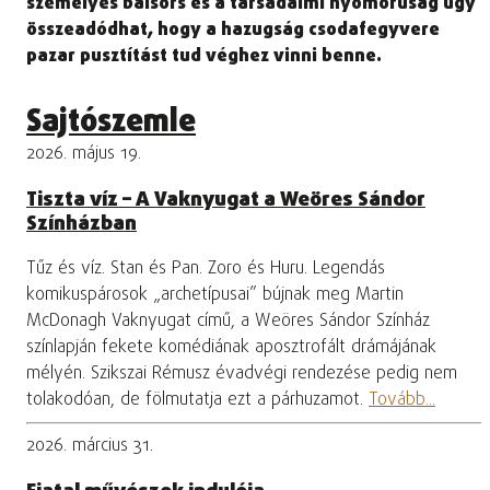
személyes balsors és a társadalmi nyomorúság úgy
összeadódhat, hogy a hazugság csodafegyvere
pazar pusztítást tud véghez vinni benne.
Sajtószemle
2026. május 19.
Tiszta víz – A Vaknyugat a Weöres Sándor
Színházban
Tűz és víz. Stan és Pan. Zoro és Huru. Legendás
komikuspárosok „archetípusai” bújnak meg Martin
McDonagh Vaknyugat című, a Weöres Sándor Színház
színlapján fekete komédiának aposztrofált drámájának
mélyén. Szikszai Rémusz évadvégi rendezése pedig nem
tolakodóan, de fölmutatja ezt a párhuzamot.
Tovább...
2026. március 31.