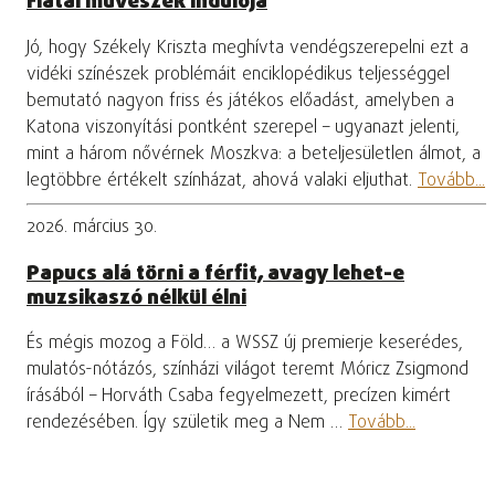
Fiatal művészek indulója
Jó, hogy Székely Kriszta meghívta vendégszerepelni ezt a
vidéki színészek problémáit enciklopédikus teljességgel
bemutató nagyon friss és játékos előadást, amelyben a
Katona viszonyítási pontként szerepel – ugyanazt jelenti,
mint a három nővérnek Moszkva: a beteljesületlen álmot, a
legtöbbre értékelt színházat, ahová valaki eljuthat.
Tovább...
2026. március 30.
Papucs alá törni a férfit, avagy lehet-e
muzsikaszó nélkül élni
És mégis mozog a Föld… a WSSZ új premierje keserédes,
mulatós-nótázós, színházi világot teremt Móricz Zsigmond
írásából – Horváth Csaba fegyelmezett, precízen kimért
rendezésében. Így születik meg a Nem …
Tovább...