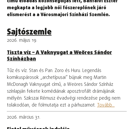
című előadás közönségdíjas lett, Bánfalvi Eszter
megkapta a legjobb női főszereplőnek járó
elismerést a a Városmajori Színházi Szemlén.
Sajtószemle
2026. május 19.
Tiszta víz – A Vaknyugat a Weöres Sándor
Színházban
Tűz és víz. Stan és Pan. Zoro és Huru. Legendás
komikuspárosok „archetípusai” bújnak meg Martin
McDonagh Vaknyugat című, a Weöres Sándor Színház
színlapján fekete komédiának aposztrofált drámájának
mélyén. Szikszai Rémusz évadvégi rendezése pedig nem
tolakodóan, de fölmutatja ezt a párhuzamot.
Tovább...
2026. március 31.