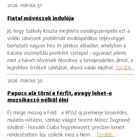
2026. március 31.
Fiatal művészek indulója
Jó, hogy Székely Kriszta meghívta vendégszerepelni ezt a
vidéki színészek problémáit enciklopédikus teljességgel
bemutató nagyon friss és játékos előadást, amelyben a
Katona viszonyítási pontként szerepel – ugyanazt jelenti,
mint a három nővérnek Moszkva: a beteljesületlen álmot, a
legtöbbre értékelt színházat, ahová valaki eljuthat.
Tovább...
2026. március 30.
Papucs alá törni a férfit, avagy lehet-e
muzsikaszó nélkül élni
És mégis mozog a Föld… a WSSZ új premierje keserédes,
mulatós-nótázós, színházi világot teremt Móricz Zsigmond
írásából – Horváth Csaba fegyelmezett, precízen kimért
rendezésében. Így születik meg a Nem …
Tovább...