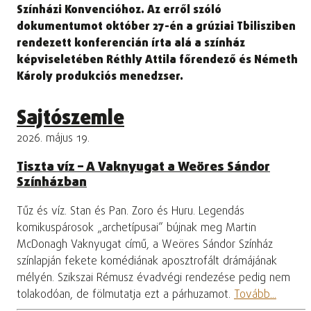
Színházi Konvencióhoz. Az erről szóló
dokumentumot október 27-én a grúziai Tbilisziben
rendezett konferencián írta alá a színház
képviseletében Réthly Attila főrendező és Németh
Károly produkciós menedzser.
Sajtószemle
2026. május 19.
Tiszta víz – A Vaknyugat a Weöres Sándor
Színházban
Tűz és víz. Stan és Pan. Zoro és Huru. Legendás
komikuspárosok „archetípusai” bújnak meg Martin
McDonagh Vaknyugat című, a Weöres Sándor Színház
színlapján fekete komédiának aposztrofált drámájának
mélyén. Szikszai Rémusz évadvégi rendezése pedig nem
tolakodóan, de fölmutatja ezt a párhuzamot.
Tovább...