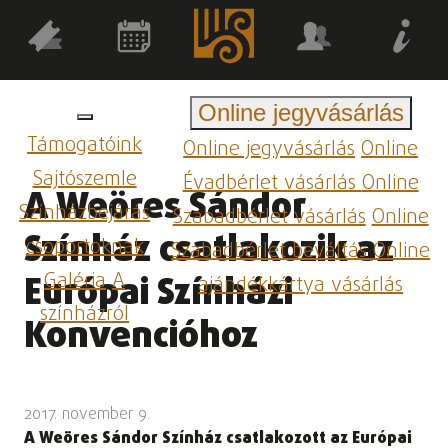
Online jegyvásárlás
Támogatóink
Online jegyvásárlás
Online
Sajtószemle
Évadbérlet vásárlás
Online
A Weöres Sándor
Színházbejárás
Szabadbérlet vásárlás
Online
Színház csatlakozik az
csoportoknak
Szabadbérlet beváltás
Online
Galéria
A
Európai Színházi
ajándékkártya vásárlás
színházról
Konvencióhoz
2017. november 9.
A Weöres Sándor Színház csatlakozott az Európai