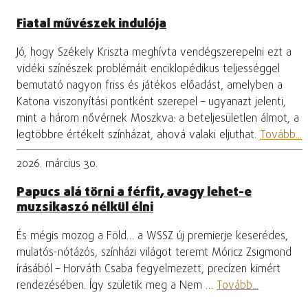
Fiatal művészek indulója
Jó, hogy Székely Kriszta meghívta vendégszerepelni ezt a
vidéki színészek problémáit enciklopédikus teljességgel
bemutató nagyon friss és játékos előadást, amelyben a
Katona viszonyítási pontként szerepel – ugyanazt jelenti,
mint a három nővérnek Moszkva: a beteljesületlen álmot, a
legtöbbre értékelt színházat, ahová valaki eljuthat.
Tovább...
2026. március 30.
Papucs alá törni a férfit, avagy lehet-e
muzsikaszó nélkül élni
És mégis mozog a Föld… a WSSZ új premierje keserédes,
mulatós-nótázós, színházi világot teremt Móricz Zsigmond
írásából – Horváth Csaba fegyelmezett, precízen kimért
rendezésében. Így születik meg a Nem …
Tovább...