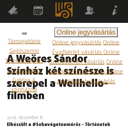
Online jegyvásárlás
Támogatóink
Online jegyvásárlás
Online
Sajtószemle
Évadbérlet vásárlás
Online
A Weöres Sándor
Színházbejárás
Szabadbérlet vásárlás
Online
Színház két színésze is
csoportoknak
Szabadbérlet beváltás
Online
Galéria
A
szerepel a Wellhello-
ajándékkártya vásárlás
színházról
filmben
2016. december 8.
Elkészült a #Sohavégetnemérős - Történetek