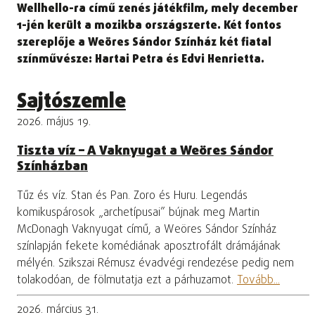
Wellhello-ra című zenés játékfilm, mely december
1-jén került a mozikba országszerte. Két fontos
szereplője a Weöres Sándor Színház két fiatal
színművésze: Hartai Petra és Edvi Henrietta.
Sajtószemle
2026. május 19.
Tiszta víz – A Vaknyugat a Weöres Sándor
Színházban
Tűz és víz. Stan és Pan. Zoro és Huru. Legendás
komikuspárosok „archetípusai” bújnak meg Martin
McDonagh Vaknyugat című, a Weöres Sándor Színház
színlapján fekete komédiának aposztrofált drámájának
mélyén. Szikszai Rémusz évadvégi rendezése pedig nem
tolakodóan, de fölmutatja ezt a párhuzamot.
Tovább...
2026. március 31.