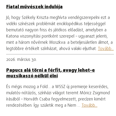
Fiatal művészek indulója
Jó, hogy Székely Kriszta meghívta vendégszerepelni ezt a
vidéki színészek problémáit enciklopédikus teljességgel
bemutató nagyon friss és játékos előadást, amelyben a
Katona viszonyítási pontként szerepel – ugyanazt jelenti,
mint a három nővérnek Moszkva: a beteljesületlen álmot, a
legtöbbre értékelt színházat, ahová valaki eljuthat.
Tovább...
2026. március 30.
Papucs alá törni a férfit, avagy lehet-e
muzsikaszó nélkül élni
És mégis mozog a Föld… a WSSZ új premierje keserédes,
mulatós-nótázós, színházi világot teremt Móricz Zsigmond
írásából – Horváth Csaba fegyelmezett, precízen kimért
rendezésében. Így születik meg a Nem …
Tovább...