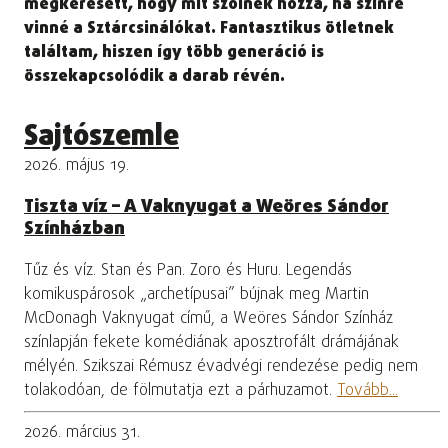
megkeresett, hogy mit szólnék hozzá, ha színre
vinné a Sztárcsinálókat. Fantasztikus ötletnek
találtam, hiszen így több generáció is
összekapcsolódik a darab révén.
Sajtószemle
2026. május 19.
Tiszta víz – A Vaknyugat a Weöres Sándor
Színházban
Tűz és víz. Stan és Pan. Zoro és Huru. Legendás
komikuspárosok „archetípusai” bújnak meg Martin
McDonagh Vaknyugat című, a Weöres Sándor Színház
színlapján fekete komédiának aposztrofált drámájának
mélyén. Szikszai Rémusz évadvégi rendezése pedig nem
tolakodóan, de fölmutatja ezt a párhuzamot.
Tovább...
2026. március 31.