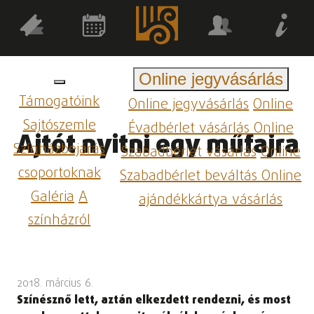
Online jegyvásárlás
Támogatóink
Online jegyvásárlás
Online
Sajtószemle
Évadbérlet vásárlás
Online
Ajtót nyitni egy műfajra
Színházbejárás
Szabadbérlet vásárlás
Online
csoportoknak
Szabadbérlet beváltás
Online
Galéria
A
ajándékkártya vásárlás
színházról
2018. március 6.
Színésznő lett, aztán elkezdett rendezni, és most