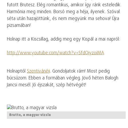
futott Brutesz. Elég romantikus, amikor így ránk esteledik.
Harmónia meg minden. Borsó meg a héja, ilyenek. Szóval
séta után hazajöttünk, és nem megyünk ma sehova! Újra
pizsamában!
Holnap itt a Kiscsillag, addig meg egy Kispál a mai napról:
http://www.youtube.com/watch?v=SfdQiyz0iMA
Holnaptól
Szentivánéji
. Gondoljatok rám! Most pedig
búcsúzom. Ebben a formában végleg. Jövő héten Balogh
Jancsi mesél. Jó éjszakát, szép hétvégét!
Brutto, a magyar vizsla