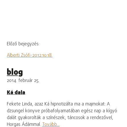
Előző bejegyzés:
Alberti Zsófi-2012.10.18.
blog
2014. február 25.
Ká dala
Fekete Linda, azaz Ká hipnotizálta ma a majmokat: A
dzsungel könyve próbafolyamatában egész nap a kígyó
dalát gyakorolták a színészek, táncosok a rendezővel,
Horgas Ádámmal.
Tovább...