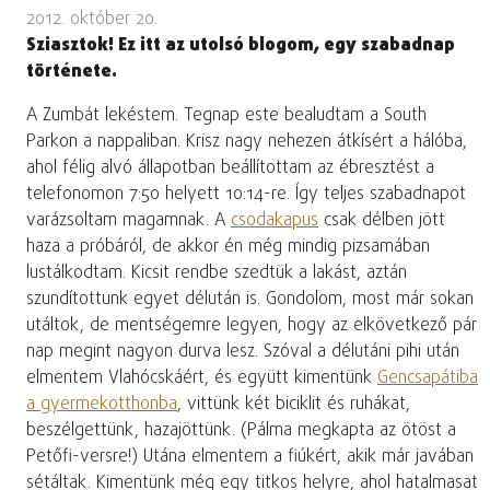
2012. október 20.
Sziasztok! Ez itt az utolsó blogom, egy szabadnap
története.
A Zumbát lekéstem. Tegnap este bealudtam a South
Parkon a nappaliban. Krisz nagy nehezen átkísért a hálóba,
ahol félig alvó állapotban beállítottam az ébresztést a
telefonomon 7:50 helyett 10:14-re. Így teljes szabadnapot
varázsoltam magamnak. A
csodakapus
csak délben jött
haza a próbáról, de akkor én még mindig pizsamában
lustálkodtam. Kicsit rendbe szedtük a lakást, aztán
szundítottunk egyet délután is. Gondolom, most már sokan
utáltok, de mentségemre legyen, hogy az elkövetkező pár
nap megint nagyon durva lesz. Szóval a délutáni pihi után
elmentem Vlahócskáért, és együtt kimentünk
Gencsapátiba
a gyermekotthonba
, vittünk két biciklit és ruhákat,
beszélgettünk, hazajöttünk. (Pálma megkapta az ötöst a
Petőfi-versre!) Utána elmentem a fiúkért, akik már javában
sétáltak. Kimentünk még egy titkos helyre, ahol hatalmasat