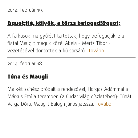
2014. február 19.
&quot;Hé, kölyök, a törzs befogad!&quot;
A farkasok ma gyűlést tartottak, hogy befogadják-e a
fiatal Mauglit maguk közé. Akela - Mertz Tibor -
vezetésével döntöttek a fiú sorsáról.
Tovább...
2014. február 18.
Túna és Maugli
Ma két színész próbált a rendezővel, Horgas Ádámmal a
Márkus Emília teremben (a Cudar világ díszletében): Túnát
Varga Dóra, Mauglit Balogh János játssza.
Tovább...