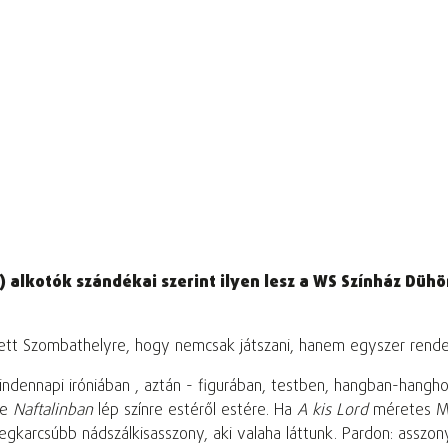
atív) alkotók szándékai szerint ilyen lesz a WS Színház D
zett Szombathelyre, hogy nemcsak játszani, hanem egyszer rendez
indennapi iróniában , aztán - figurában, testben, hangban-hangh
le
Naftalinban
lép színre estéről estére. Ha
A kis Lord
méretes Mr
legkarcsúbb nádszálkisasszony, aki valaha láttunk. Pardon: asszony