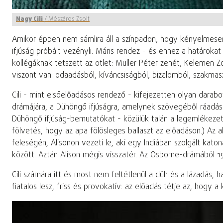
Nagy Cili
/
Mészáros Zsolt
Amikor éppen nem sámlira áll a színpadon, hogy kényelmesen 
ifjúság próbáit vezényli. Máris rendez - és ehhez a határoka
kollégáknak tetszett az ötlet: Müller Péter zenét, Kelemen 
viszont van: odaadásból, kíváncsiságból, bizalomból, szakmas
Cili - mint elsőelőadásos rendező - kifejezetten olyan darabo
drámájára, a Dühöngő ifjúságra, amelynek szövegéből ráadásul
Dühöngő ifjúság-bemutatókat - közülük talán a legemlékezete
fölvetés, hogy az apa fölösleges ballaszt az előadáson.) Az
feleségén, Alisonon vezeti le, aki egy Indiában szolgált kato
között. Aztán Alison mégis visszatér. Az Osborne-drámából 19
Cili számára itt és most nem feltétlenül a düh és a lázadás
fiatalos lesz, friss és provokatív: az előadás tétje az, hogy 