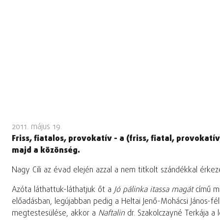
2011. május 19.
Friss, fiatalos, provokatív - a (friss, fiatal, provok
majd a közönség.
Nagy Cili az évad elején azzal a nem titkolt szándékkal érke
Azóta láthattuk-láthatjuk őt a
Jó pálinka itassa magát
című m
előadásban, legújabban pedig a Heltai Jenő-Mohácsi János-fé
megtestesülése, akkor a
Naftalin
dr. Szakolczayné Terkája a 