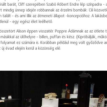
nált barát, Cliff szerepében Szabó Róbert Endre lép színpadra - 
mert mindig ünnep idején robbannak az érzelmi bombák. Cili közvet
n talált - és ami illik az átmeneti állapot -koncepcióhoz. A lakás
enül - egy egész élet leélhető.
 összetört Alison éppen visszatér. Poppre Ádámnak az az ötlete
a másikkal az ülőhelyre - billen, puffan és kész. (Kipróbálják, mű
i folyamat ez számára is. Korábban például meg volt győződve ar
 új évad elején kerül a közönség elé.