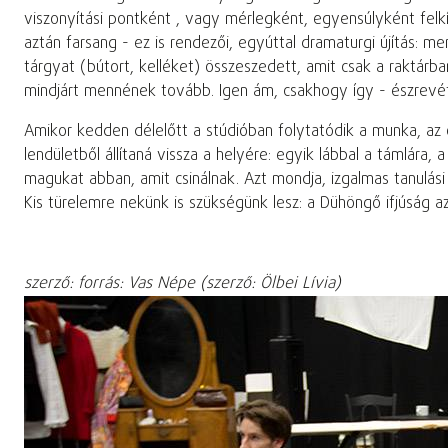
viszonyítási pontként , vagy mérlegként, egyensúlyként felkí
aztán farsang - ez is rendezői, egyúttal dramaturgi újítás: 
tárgyat (bútort, kelléket) összeszedett, amit csak a raktárba
mindjárt mennének tovább. Igen ám, csakhogy így - észrevétl
Amikor kedden délelőtt a stúdióban folytatódik a munka, az
lendületből állítaná vissza a helyére: egyik lábbal a támlára, 
magukat abban, amit csinálnak. Azt mondja, izgalmas tanulás
Kis türelemre nekünk is szükségünk lesz: a Dühöngő ifjúság az
szerző: forrás: Vas Népe (szerző: Ölbei Lívia)