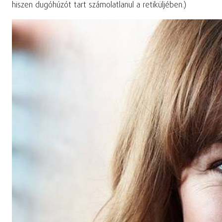
hiszen dugóhúzót tart számolatlanul a retiküljében.)