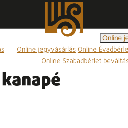
Online j
ás
Online jegyvásárlás
Online Évadbérl
Online Szabadbérlet beváltá
a kanapé