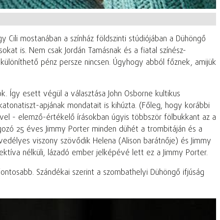
 Cili mostanában a színház földszinti stúdiójában a Dühöngő
okat is. Nem csak Jordán Tamásnak és a fiatal színész-
elkülöníthető pénz persze nincsen. Úgyhogy abból főznek, amijük
ók. Így esett végül a választása John Osborne kultikus
atonatiszt-apjának mondatait is kihúzta. (Főleg, hogy korábbi
vel - elemző-értékelő írásokban úgyis többször fölbukkant az a
olgozó 25 éves Jimmy Porter minden dühét a trombitáján és a
zenvedélyes viszony szövődik Helena (Alison barátnője) és Jimmy
ktíva nélküli, lázadó ember jelképévé lett ez a Jimmy Porter.
fontosabb. Szándékai szerint a szombathelyi Dühöngő ifjúság