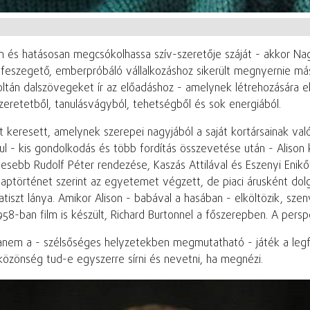
és hatásosan megcsókolhassa szív-szeretője száját - akkor Nagy
t feszegető, emberpróbáló vállalkozáshoz sikerült megnyernie más
Zoltán dalszövegeket ír az előadáshoz - amelynek létrehozására 
zeretetből, tanulásvágyból, tehetségből és sok energiából.
t keresett, amelynek szerepei nagyjából a saját kortársainak val
 - kis gondolkodás és több fordítás összevetése után - Alison k
sebb Rudolf Péter rendezése, Kaszás Attilával és Eszenyi Enikő
 alaptörténet szerint az egyetemet végzett, de piaci árusként d
natiszt lánya. Amikor Alison - babával a hasában - elköltözik, s
58-ban film is készült, Richard Burtonnel a főszerepben. A perspe
, hanem a - szélsőséges helyzetekben megmutatható - játék a leg
a közönség tud-e egyszerre sírni és nevetni, ha megnézi.