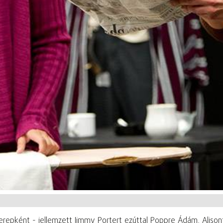
repként - jellemzett Jimmy Portert ezúttal Poppre Ádám, Alisont