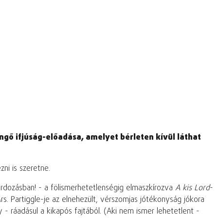
ühöngő ifjúság-előadása, amelyet bérleten kívül láthat
ni is szeretne.
ordozásban! - a fölismerhetetlenségig elmaszkírozva
A kis Lord
-
s. Partiggle-je az elnehezült, vérszomjas jótékonyság jókora
 - ráadásul a kikapós fajtából. (Aki nem ismer lehetetlent -