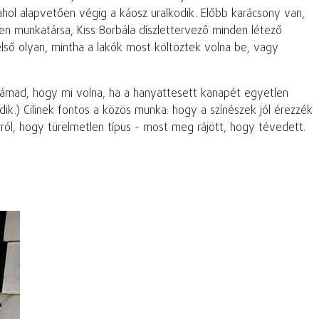
ahol alapvetően végig a káosz uralkodik. Előbb karácsony van,
len munkatársa, Kiss Borbála díszlettervező minden létező
belső olyan, mintha a lakók most költöztek volna be, vagy
 támad, hogy mi volna, ha a hanyattesett kanapét egyetlen
ködik.) Cilinek fontos a közös munka: hogy a színészek jól érezzék
ról, hogy türelmetlen típus - most meg rájött, hogy tévedett.