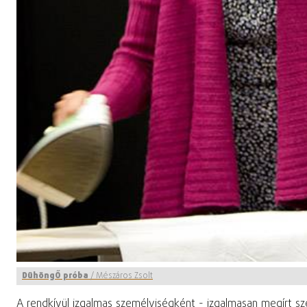
DühöngŐ próba
/
Mészáros Zsolt
A rendkívül izgalmas személyiségként - izgalmasan megírt sze