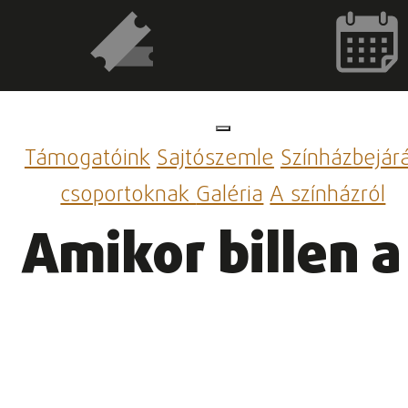
Támogatóink
Sajtószemle
Színházbejár
csoportoknak
Galéria
A színházról
Amikor billen 