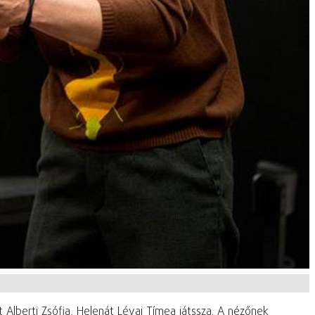
 Alberti Zsófia, Helenát Lévai Tímea játssza. A nézőnek