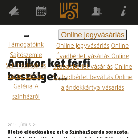
Online jegyvásárlás
Támogatóink
Online jegyvásárlás
Online
Sajtószemle
Évadbérlet vásárlás
Online
Amikor két férfi
Színházbejárás
Szabadbérlet vásárlás
Online
beszélget...
csoportoknak
Szabadbérlet beváltás
Online
Galéria
A
ajándékkártya vásárlás
színházról
2011. június 21.
Utolsó előadásához ért a SzínházSzerda sorozata.