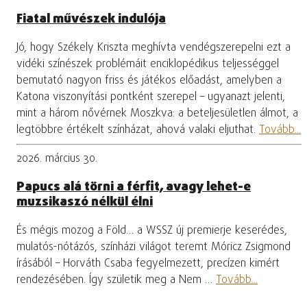
Fiatal művészek indulója
Jó, hogy Székely Kriszta meghívta vendégszerepelni ezt a
vidéki színészek problémáit enciklopédikus teljességgel
bemutató nagyon friss és játékos előadást, amelyben a
Katona viszonyítási pontként szerepel – ugyanazt jelenti,
mint a három nővérnek Moszkva: a beteljesületlen álmot, a
legtöbbre értékelt színházat, ahová valaki eljuthat.
Tovább...
2026. március 30.
Papucs alá törni a férfit, avagy lehet-e
muzsikaszó nélkül élni
És mégis mozog a Föld… a WSSZ új premierje keserédes,
mulatós-nótázós, színházi világot teremt Móricz Zsigmond
írásából – Horváth Csaba fegyelmezett, precízen kimért
rendezésében. Így születik meg a Nem …
Tovább...