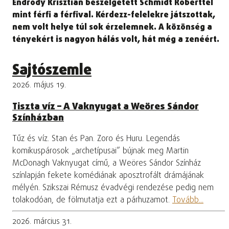
Endrődy Krisztián beszélgetett Schmidt Róberttel
mint férfi a férfival. Kérdezz-felelekre játszottak,
nem volt helye túl sok érzelemnek. A közönség a
tényekért is nagyon hálás volt, hát még a zenéért.
Sajtószemle
2026. május 19.
Tiszta víz – A Vaknyugat a Weöres Sándor
Színházban
Tűz és víz. Stan és Pan. Zoro és Huru. Legendás
komikuspárosok „archetípusai” bújnak meg Martin
McDonagh Vaknyugat című, a Weöres Sándor Színház
színlapján fekete komédiának aposztrofált drámájának
mélyén. Szikszai Rémusz évadvégi rendezése pedig nem
tolakodóan, de fölmutatja ezt a párhuzamot.
Tovább...
2026. március 31.