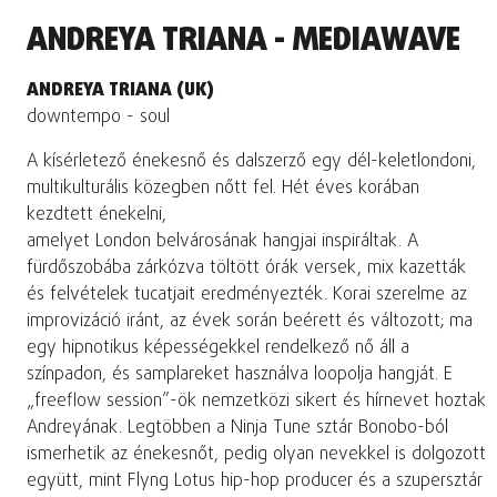
ANDREYA TRIANA - MEDIAWAVE
ANDREYA TRIANA (UK)
downtempo - soul
A kísérletező énekesnő és dalszerző egy dél-keletlondoni,
multikulturális közegben nőtt fel. Hét éves korában
kezdtett énekelni,
amelyet London belvárosának hangjai inspiráltak. A
fürdőszobába zárkózva töltött órák versek, mix kazetták
és felvételek tucatjait eredményezték. Korai szerelme az
improvizáció iránt, az évek során beérett és változott; ma
egy hipnotikus képességekkel rendelkező nő áll a
színpadon, és samplareket használva loopolja hangját. E
„freeflow session”-ök nemzetközi sikert és hírnevet hoztak
Andreyának. Legtöbben a Ninja Tune sztár Bonobo-ból
ismerhetik az énekesnőt, pedig olyan nevekkel is dolgozott
együtt, mint Flyng Lotus hip-hop producer és a szupersztár